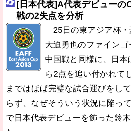
[日本代表]A代表デビューの
［3223号］一丸。日本出陣
戦の2失点を分析
［3222号］史上最大のW杯開幕 注目は「個」
25日の東アジア杯・
長谷川 アーリアジャスールさんがシンポジウム「気候変動から命を
大迫勇也のファインゴ
中国戦と同様に、日本
ら2点を追い付かれて
まではほぼ完璧な試合運びをし
らず、なぜそういう状況に陥って
で日本代表デビューを飾った鈴木