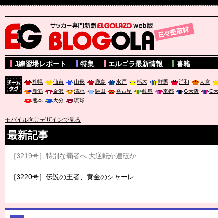
サッカー専門新聞ELGOLAZO web版 BLOGOLA
J練習場レポート
特集
エルゴラ最新情報
書籍
札幌
仙台
山形
鹿島
水戸
栃木
群馬
浦和
大宮
新潟
金沢
清水
磐田
名古屋
岐阜
京都
G大阪
C
チーム
熊本
大分
琉球
タグ
モバイル向けデザインで見る
最新記事
［3219号］特別な覇者へ 大逆転か連破か
［3220号］伝説の王者、黄金のシャーレ
［3230号］世界一への夢は終わらない