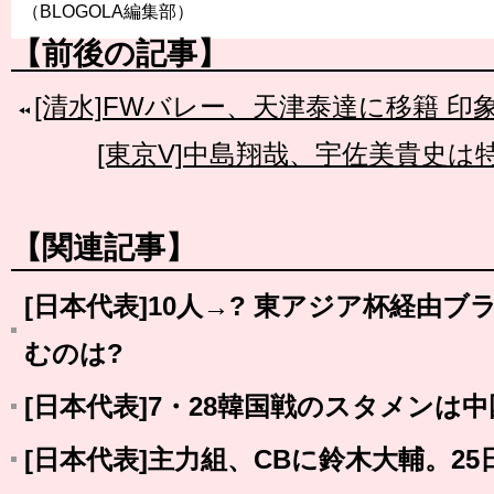
（BLOGOLA編集部）
【前後の記事】
[清水]FWバレー、天津泰達に移籍 
[東京V]中島翔哉、宇佐美貴史は
【関連記事】
[日本代表]10人→? 東アジア杯経由
むのは?
[日本代表]7・28韓国戦のスタメンは
[日本代表]主力組、CBに鈴木大輔。2