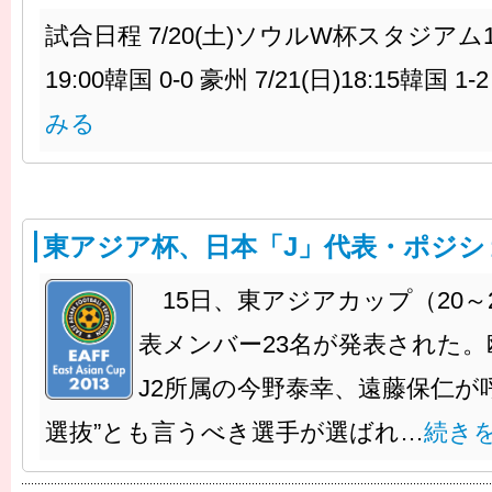
試合日程 7/20(土)ソウルW杯スタジアム16:
19:00韓国 0-0 豪州 7/21(日)18:15韓国 1-
みる
東アジア杯、日本「J」代表・ポジシ
15日、東アジアカップ（20～
表メンバー23名が発表された
J2所属の今野泰幸、遠藤保仁が呼
選抜”とも言うべき選手が選ばれ…
続き