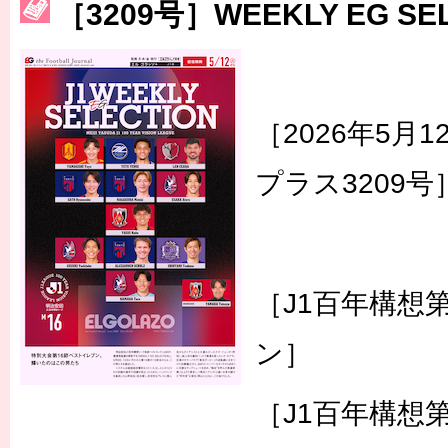
［3209号］WEEKLY EG SE
［3217号］最高の景色へ出国
［3218号］WEEKLY EG SELECTION
［3219号］特別な覇者へ 大逆転か連破か
［3220号］伝説の王者、黄金のシャーレ
［2026年5月
プラス3209号
［J1百年構想
ン］
［J1百年構想