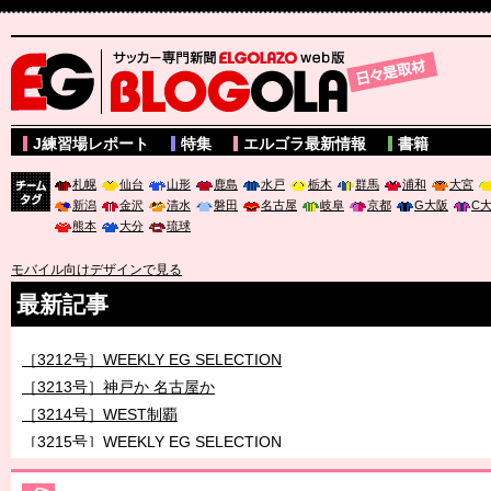
サッカー専門新聞ELGOLAZO web版 BLOGOLA
J練習場レポート
特集
エルゴラ最新情報
書籍
札幌
仙台
山形
鹿島
水戸
栃木
群馬
浦和
大宮
新潟
金沢
清水
磐田
名古屋
岐阜
京都
G大阪
C
チーム
熊本
大分
琉球
タグ
モバイル向けデザインで見る
最新記事
［3212号］WEEKLY EG SELECTION
［3213号］神戸か 名古屋か
［3214号］WEST制覇
［3215号］WEEKLY EG SELECTION
［3216号］行く末占うラストワン