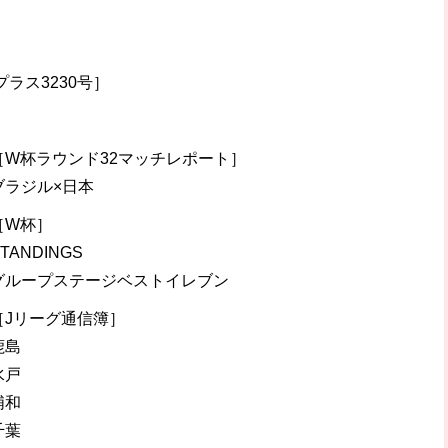
プラス3230号］
［W杯ラウンド32マッチレポート］
ブラジル×日本
［W杯］
TANDINGS
グループステージベストイレブン
［Jリーグ通信簿］
鹿島
水戸
浦和
千葉