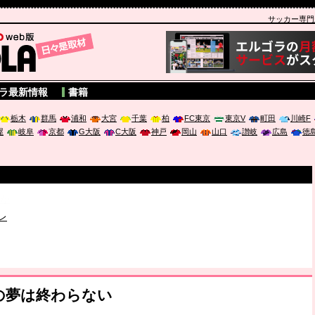
サッカー専門新聞
A
ラ最新情報
書籍
栃木
群馬
浦和
大宮
千葉
柏
FC東京
東京V
町田
川崎F
屋
岐阜
京都
G大阪
C大阪
神戸
岡山
山口
讃岐
広島
徳
破か
レ
は「個」
ポジウム「気候変動から命を守る ～エネルギー危機時代の猛暑対策～
への夢は終わらない