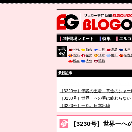
サッカー専門新聞ELGOLAZO web版 BLOGOL
J練習場レポート
特集
エルゴ
札幌
仙台
山形
鹿島
水戸
新潟
金沢
清水
磐田
名古
チーム
熊本
大分
琉球
タグ
最新記事
［3219号］特別な覇者へ 大逆転か連
［3220号］伝説の王者、黄金のシャー
［3230号］世界一への夢は終わらない
［3223号］一丸。日本出陣
［3222号］史上最大のW杯開幕 注目
長谷川 アーリアジャスールさんがシン
［3230号］世界一