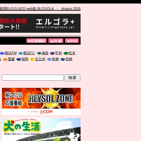
ELGOLAZO web版 BLOGOLA
- August 2026
定期購読
DL版
RSS
横浜FM
横浜FC
湘南
甲府
松本
島
愛媛
福岡
北九州
鳥栖
長崎
」に登壇