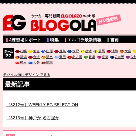
サッカー専門新聞ELGOLAZO web版 BLOGOLA
J練習場レポート
特集
エルゴラ最新情報
書籍
札幌
仙台
山形
鹿島
水戸
栃木
群馬
浦和
大宮
新潟
金沢
清水
磐田
名古屋
岐阜
京都
G大阪
C
チーム
熊本
大分
琉球
タグ
モバイル向けデザインで見る
最新記事
［3211号］世界一への 託されし26人
［3212号］WEEKLY EG SELECTION
［3213号］神戸か 名古屋か