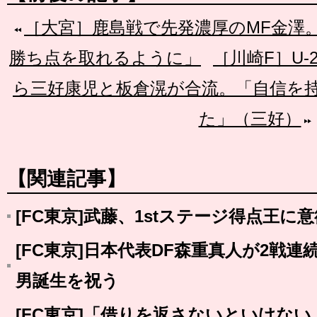
［大宮］鹿島戦で先発濃厚のMF金澤
勝ち点を取れるように」
［川崎F］U
ら三好康児と板倉滉が合流。「自信を
た」（三好）
【関連記事】
[FC東京]武藤、1stステージ得点王に意
[FC東京]日本代表DF森重真人が2戦
男誕生を祝う
[FC東京]「借りを返さないといけな