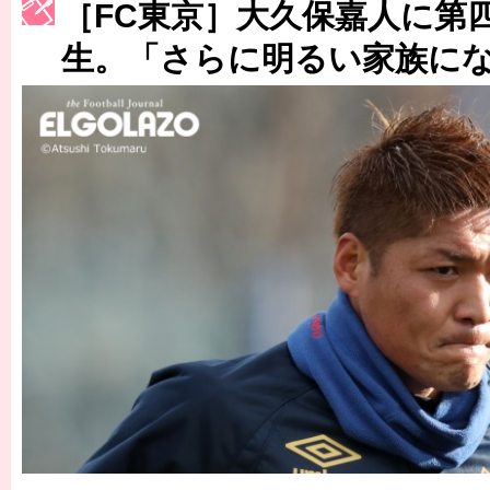
［3214号］WEST制覇
［FC東京］大久保嘉人に第
［3215号］WEEKLY EG SELECTION
生。「さらに明るい家族に
［3216号］行く末占うラストワン
［3217号］最高の景色へ出国
［3218号］WEEKLY EG SELECTION
［3219号］特別な覇者へ 大逆転か連破か
［3220号］伝説の王者、黄金のシャーレ