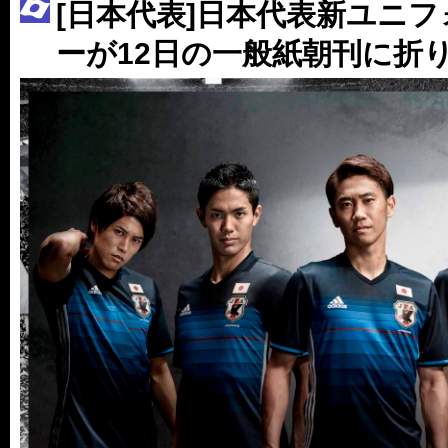
［3214号］WEST制覇
[日本代表]日本代表新ユニ
［3215号］WEEKLY EG SELECTION
ーが12日の一般紙朝刊に折
［3216号］行く末占うラストワン
［3217号］最高の景色へ出国
［3218号］WEEKLY EG SELECTION
［3219号］特別な覇者へ 大逆転か連破か
［3220号］伝説の王者、黄金のシャーレ