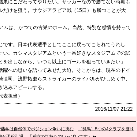
結果にこだわってやりたい。サッカーなので勝てない時期も
ルだけを狙う。サウジアラビア戦（15日）も勝つことが大
」
アムは、かつての古巣のホーム。当然、特別な感情を持って
じです。日本代表選手としてここに戻ってこられてうれし
たい。カシマスタジアムという一番好きなスタジアムでの試
とを出しながら、いつも以上にゴールを狙っていきたい」
躍への思いを語ってみせた大迫。そこからは、現在のドイ
崎慎司、浅野拓磨らストライカーのライバルがひしめく中、
き込みアピールする。
代表担当）
2016/11/07 21:22
・齋藤学は自然体でポジション争いに挑む
［群馬］5つのJクラブを渡り
聡が現役引退。「感謝の気持ちでいっぱいです」