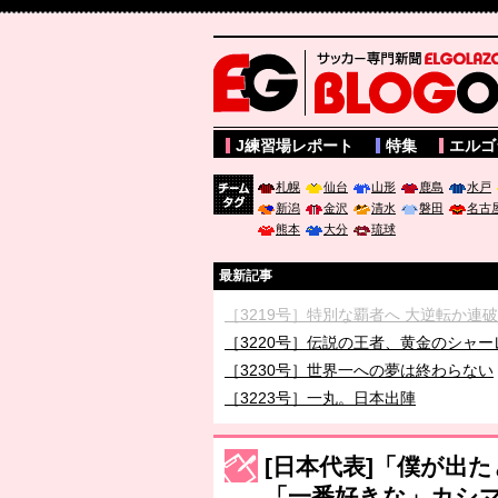
サッカー専門新聞ELGOLAZO web版 BLOGOL
J練習場レポート
特集
エルゴ
札幌
仙台
山形
鹿島
水戸
新潟
金沢
清水
磐田
名古
チーム
熊本
大分
琉球
タグ
最新記事
［3219号］特別な覇者へ 大逆転か連
［3220号］伝説の王者、黄金のシャー
［3230号］世界一への夢は終わらない
［3223号］一丸。日本出陣
［3222号］史上最大のW杯開幕 注目
長谷川 アーリアジャスールさんがシン
[日本代表]「僕が出
「一番好きな」カシ