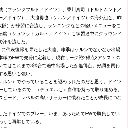
（フランクフルト／ドイツ）、香川真司（ドルトムント／
ー／ドイツ）、大迫勇也（ケルン／ドイツ）の海外組と、昨
C大阪）が練習に合流し、ランニングなどの軽いメニューをこ
拓磨（シュツットガルト／ドイツ）も練習途中にグラウンド
で汗を流した。
りに代表復帰を果たした大迫。昨季はケルンでなかなか出場
本職のFWで先発に定着し、現在リーグ戦2得点2アシストの
ンではこれまで3試合で途中出場したが無得点。好調を買わ
する思いも強い。
ケルン）でやっていることを認められたのだと思う。ドイツ
レーしているので、（デュエルも）自信を持って取り組める。
スピード、レベルの高いサッカーに慣れたことが成長につな
たドイツでのプレー。いま、あらためてFWで勝負してい
わりも再燃している。