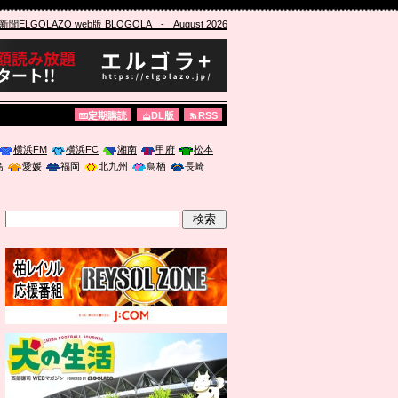
ELGOLAZO web版 BLOGOLA
- August 2026
定期購読
DL版
RSS
横浜FM
横浜FC
湘南
甲府
松本
島
愛媛
福岡
北九州
鳥栖
長崎
」に登壇