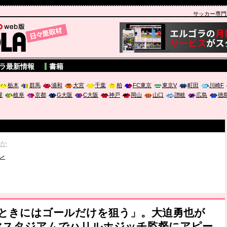
サッカー専門新聞
A
ラ最新情報
書籍
栃木
群馬
浦和
大宮
千葉
柏
FC東京
東京V
町田
川崎F
屋
岐阜
京都
G大阪
C大阪
神戸
岡山
山口
讃岐
広島
徳
破か
レ
は「個」
ポジウム「気候変動から命を守る ～エネルギー危機時代の猛暑対策～
たときにはゴールだけを狙う」。大迫勇也が
マスタジアムでハリルホジッチ監督にアピー