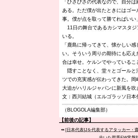
「ひさびさの代表なので、自分は
ある。ただ僕が出たときにはゴー
事。僕が点を取って勝てればいい
11日の舞台であるカシマスタジ
いる。
「鹿島に帰ってきて、懐かしい感
い。そういう周りの期待にも応え
合は幸せ。ケルンでやっているこ
隠すことなく、堂々とゴールと活
ツでの充実感が伝わってきた。岡
大迫がハリルジャパンに新風を吹
文：西川結城（エルゴラッソ日本
（BLOGOLA編集部）
【前後の記事】
[日本代表]Jを代表するアタッカー
歩いた群馬FW常盤