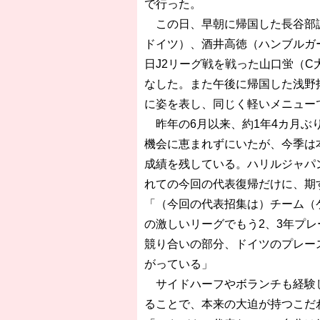
で行った。
この日、早朝に帰国した長谷部誠
ドイツ）、酒井高徳（ハンブルガ
日J2リーグ戦を戦った山口蛍（
なした。また午後に帰国した浅野
に姿を表し、同じく軽いメニュー
昨年の6月以来、約1年4カ月ぶ
機会に恵まれずにいたが、今季は
成績を残している。ハリルジャパ
れての今回の代表復帰だけに、期
「（今回の代表招集は）チーム（
の激しいリーグでもう2、3年プ
競り合いの部分、ドイツのプレー
がっている」
サイドハーフやボランチも経験し
ることで、本来の大迫が持つこだ