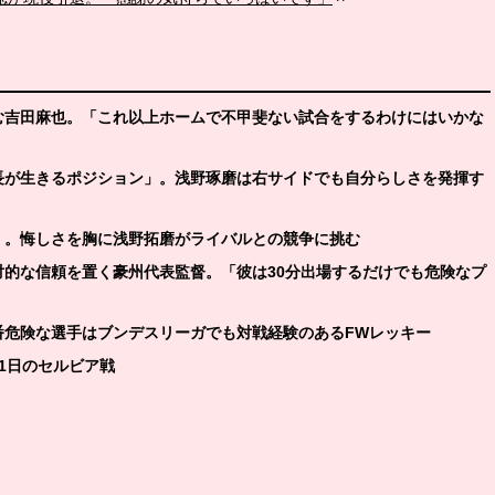
臨む吉田麻也。「これ以上ホームで不甲斐ない試合をするわけにはいかな
特長が生きるポジション」。浅野琢磨は右サイドでも自分らしさを発揮す
ば」。悔しさを胸に浅野拓磨がライバルとの競争に挑む
対的な信頼を置く豪州代表監督。「彼は30分出場するだけでも危険なプ
番危険な選手はブンデスリーガでも対戦経験のあるFWレッキー
11日のセルビア戦