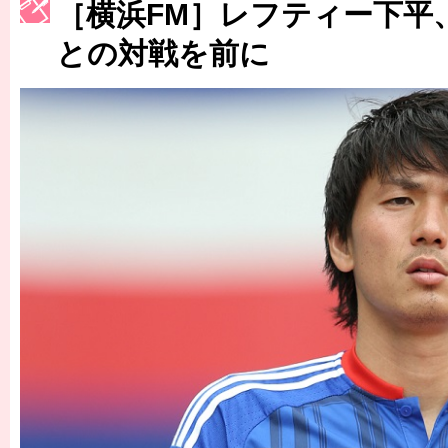
［3214号］WEST制覇
［横浜FM］レフティー下平
［3215号］WEEKLY EG SELECTION
との対戦を前に
［3216号］行く末占うラストワン
［3217号］最高の景色へ出国
［3218号］WEEKLY EG SELECTION
［3219号］特別な覇者へ 大逆転か連破か
［3220号］伝説の王者、黄金のシャーレ