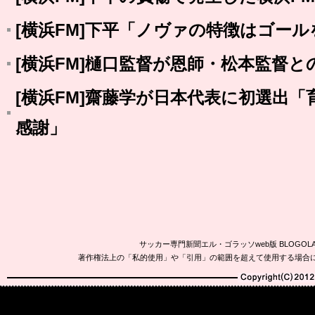
[横浜FM]下平「ノヴァの特徴はゴー
[横浜FM]樋口監督が恩師・松本監督
[横浜FM]齋藤学が日本代表に初選出
感謝」
サッカー専門新聞エル・ゴラッソweb版 BLOG
著作権法上の「私的使用」や「引用」の範囲を超えて使用する場合
Copyright(C)2010-20