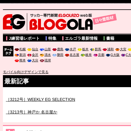
サッカー専門新聞ELGOLAZO web版 BLOGOLA
J練習場レポート
特集
エルゴラ最新情報
書籍
札幌
仙台
山形
鹿島
水戸
栃木
群馬
浦和
大宮
新潟
金沢
清水
磐田
名古屋
岐阜
京都
G大阪
C
チーム
熊本
大分
琉球
タグ
モバイル向けデザインで見る
最新記事
［3212号］WEEKLY EG SELECTION
［3213号］神戸か 名古屋か