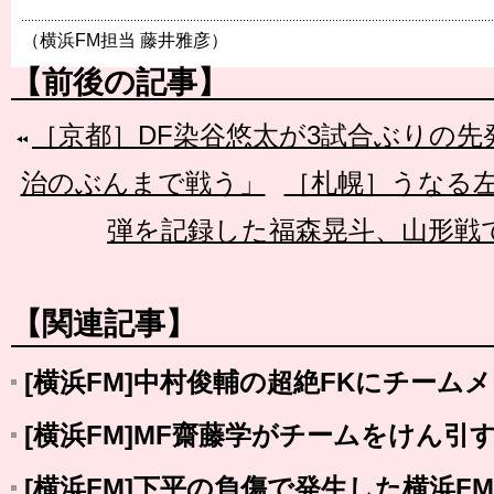
（横浜FM担当 藤井雅彦）
【前後の記事】
［京都］DF染谷悠太が3試合ぶりの
治のぶんまで戦う」
［札幌］うなる左
弾を記録した福森晃斗、山形戦
【関連記事】
[横浜FM]中村俊輔の超絶FKにチーム
[横浜FM]MF齋藤学がチームをけん引
[横浜FM]下平の負傷で発生した横浜F