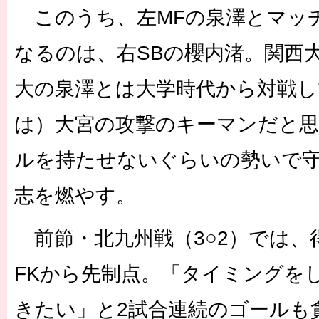
このうち、左MFの泉澤とマッ
なるのは、右SBの櫻内渚。関西
大の泉澤とは大学時代から対戦し
は）大宮の攻撃のキーマンだと思
ルを持たせないぐらいの勢いで
志を燃やす。
前節・北九州戦（3○2）では、
FKから先制点。「タイミングを
きたい」と2試合連続のゴールも