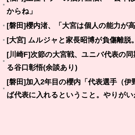
からね」
[磐田]櫻内渚、「大宮は個人の能力が
[大宮] ムルジャと家長昭博が負傷離
[川崎F]次節の大宮戦、ユニバ代表の
る谷口彰悟(余談あり)
[磐田]加入2年目の櫻内「代表選手（
ば代表に入れるということ。やりがい