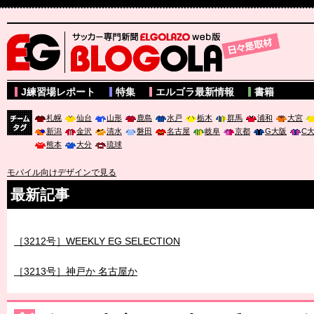
サッカー専門新聞ELGOLAZO web版 BLOGOLA
J練習場レポート
特集
エルゴラ最新情報
書籍
札幌
仙台
山形
鹿島
水戸
栃木
群馬
浦和
大宮
新潟
金沢
清水
磐田
名古屋
岐阜
京都
G大阪
C
チーム
熊本
大分
琉球
タグ
モバイル向けデザインで見る
最新記事
［3212号］WEEKLY EG SELECTION
［3213号］神戸か 名古屋か
［3214号］WEST制覇