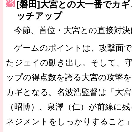
[磐田]大宮との大一番でカ
［3215号］WEEKLY EG SELECTION
ッチアップ
［3216号］行く末占うラストワン
今節、首位・大宮との直接対決
［3217号］最高の景色へ出国
ゲームのポイントは、攻撃面で
［3218号］WEEKLY EG SELECTION
たジェイの動き出し。そして、
［3219号］特別な覇者へ 大逆転か連破か
ップの得点数を誇る大宮の攻撃
［3220号］伝説の王者、黄金のシャーレ
カギとなる。名波浩監督は「大宮
（昭博）、泉澤（仁）が前線に残
ネジメントをしっかりすること