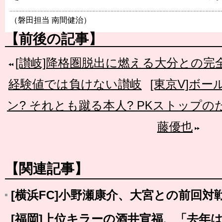
（磐田担当 南間健治）
【前後の記事】
[讃岐]降格圏脱出に燃える大分との
経験値では負けない讃岐
[東京V]ボ
ン? それとも蹴る本人? PKストップ
藤優也
【関連記事】
[横浜FC]小野瀬康介、大宮との前回対
[福岡]上位キラーの酒井宣福、「去年