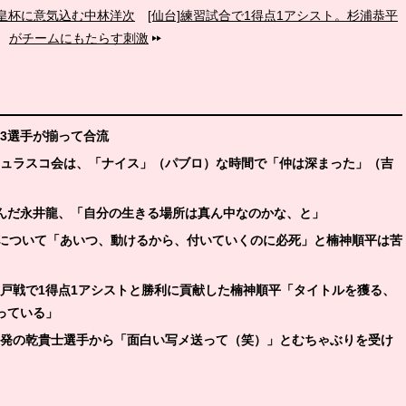
天皇杯に意気込む中林洋次
[仙台]練習試合で1得点1アシスト。杉浦恭平
がチームにもたらす刺激
の3選手が揃って合流
たシュラスコ会は、「ナイス」（パブロ）な時間で「仲は深まった」（吉
絡んだ永井龍、「自分の生きる場所は真ん中なのかな、と」
士について「あいつ、動けるから、付いていくのに必死」と楠神順平は苦
神戸戦で1得点1アシストと勝利に貢献した楠神順平「タイトルを獲る、
っている」
戦連発の乾貴士選手から「面白い写メ送って（笑）」とむちゃぶりを受け