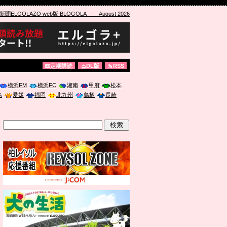
ELGOLAZO web版 BLOGOLA
- August 2026
定期購読
DL版
RSS
横浜FM
横浜FC
湘南
甲府
松本
島
愛媛
福岡
北九州
鳥栖
長崎