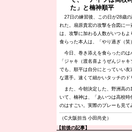
た」と楠神順平
27日の練習後、この日が28歳
れた。扇原貴宏の攻撃を合図に一
は、攻撃に加わる人数がいつもよ
食らった本人は、「やり過ぎ（笑
今日、巻き添えを食らったのはパ
「ジャキ（渡名喜ようぜんジャキ
でも、順平は自分にとっていい友
な選手。速くて細かいタッチのド
また、今朝決定した、野洲高の1
いて、楠神は、「あいつは高校時
のはすごい。実際のプレーも見てみ
（C大阪担当 小田尚史）
【前後の記事】