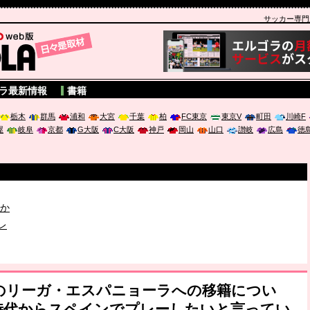
サッカー専門新聞
A
ラ最新情報
書籍
栃木
群馬
浦和
大宮
千葉
柏
FC東京
東京V
町田
川崎F
屋
岐阜
京都
G大阪
C大阪
神戸
岡山
山口
讃岐
広島
徳
破か
レ
は「個」
士のリーガ・エスパニョーラへの移籍につい
時代からスペインでプレーしたいと言ってい