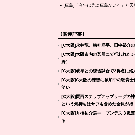
[広島]「今年は先に広島がいる」と
【関連記事】
[C大阪]永井龍、楠神順平、田中裕介
[C大阪]大阪市内の某所にて行われ
野）
[C大阪]岐阜との練習試合で2得点に
[C大阪]C大阪の練習に参加中の乾貴
笑い
[C大阪]関西ステップアップリーグの
という気持ちはサブも含めた全員が持
[C大阪]丸橋祐介選手 ブンデス３
る