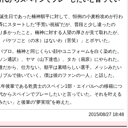
の誕生日であった楠神順平に対して、恒例の小麦粉攻めが行わ
斉にスタートした“手荒い祝福”だが、普段と少し違ったの
り多かったこと。楠神に対する人望の厚さが見て取れたが、
）バケツごと（の水）はないわ（苦笑）」とボヤいた。
ブロ。楠神と同じくらい顔やユニフォームを白く染めた。
ソン通訳）、ヤマ（山下達也）、タカ（扇原）にやられた。
達だから、仕方ない。順平は素晴らしい選手。メッシみたい
リブルで抜いていく。僕は彼のファンの一人」と話した。
年後輩である乾貴士のスペイン1部・エイバルへの移籍につ
代からスペインでプレーしたいと言っていた。それを叶える
たい」と後輩の“夢実現”を称えた。
2015/08/27 18:48