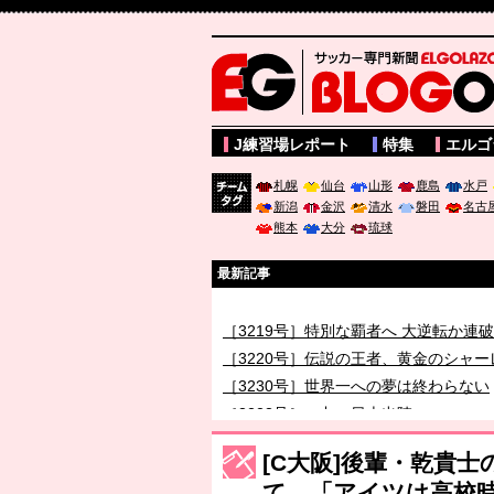
サッカー専門新聞ELGOLAZO web版 BLOGOL
J練習場レポート
特集
エルゴ
札幌
仙台
山形
鹿島
水戸
新潟
金沢
清水
磐田
名古
チーム
熊本
大分
琉球
タグ
最新記事
［3219号］特別な覇者へ 大逆転か連
［3220号］伝説の王者、黄金のシャー
［3230号］世界一への夢は終わらない
［3223号］一丸。日本出陣
［3222号］史上最大のW杯開幕 注目
[C大阪]後輩・乾貴
て、「アイツは高校