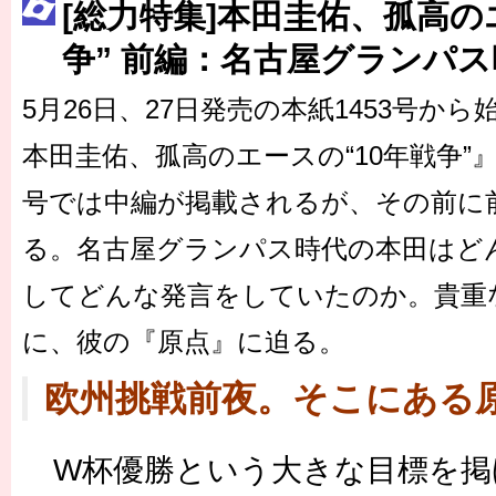
[総力特集]本田圭佑、孤高の
［3217号］最高の景色へ出国
争” 前編：名古屋グランパス
［3218号］WEEKLY EG SELECTION
［3219号］特別な覇者へ 大逆転か連破か
5月26日、27日発売の本紙1453号から
［3220号］伝説の王者、黄金のシャーレ
本田圭佑、孤高のエースの“10年戦争”』
号では中編が掲載されるが、その前に
る。名古屋グランパス時代の本田はど
してどんな発言をしていたのか。貴重
に、彼の『原点』に迫る。
欧州挑戦前夜。そこにある
W杯優勝という大きな目標を掲