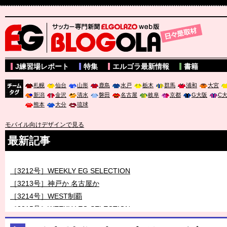
サッカー専門新聞ELGOLAZO web版 BLOGOLA
J練習場レポート
特集
エルゴラ最新情報
書籍
札幌
仙台
山形
鹿島
水戸
栃木
群馬
浦和
大宮
新潟
金沢
清水
磐田
名古屋
岐阜
京都
G大阪
C
チーム
熊本
大分
琉球
タグ
モバイル向けデザインで見る
最新記事
［3211号］世界一への 託されし26人
［3212号］WEEKLY EG SELECTION
［3213号］神戸か 名古屋か
［3214号］WEST制覇
［3215号］WEEKLY EG SELECTION
［3216号］行く末占うラストワン