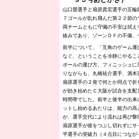
山口螢選手と扇原貴宏選手の五輪
７ゴールが乱れ飛んだ第２２節の
両チームともに守備の不安は拭え
絡みであり、ゾーンＤＦの不備、
前半について、「互角のゲーム運
なぐ、ということを冷静にやるこ
ボールの運び方、フィニッシュに
りながらも、丸橋祐介選手、酒本
扇原選手の２発で何とか同点で折
が効き始めたＣ大阪が試合を支配
時間帯でした。前半と後半の出来
ットし始めるあたりは、能力の高
が、選手交代により流れは再び磐
扇原選手が彼をつぶし切れずにサ
平選手の突破力（４点目につなが