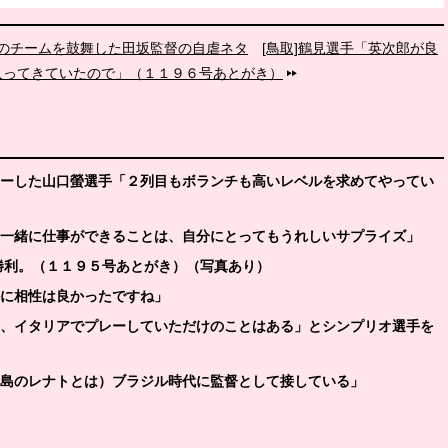
中のチームを鼓舞した田坂監督の自虐ネタ
[鳥取]鶴見選手「英次郎が良
入ってきていたので」（１１９６号あとがき）
プレーした山口螢選手「２列目もボランチも高いレベルを求めてやってい
と一緒に仕事ができることは、自分にとってもうれしいサプライズ」
勝利。（１１９５号あとがき）（写真あり）
確かに相性は良かったですね」
の間、イタリアでプレーしていただけのことはある」とシンプリオ選手を
鹿島のレナトとは）ブラジル時代に監督として接している」