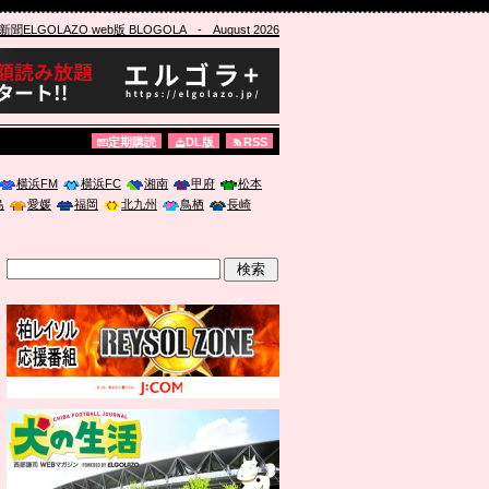
ELGOLAZO web版 BLOGOLA
- August 2026
定期購読
DL版
RSS
横浜FM
横浜FC
湘南
甲府
松本
島
愛媛
福岡
北九州
鳥栖
長崎
」に登壇