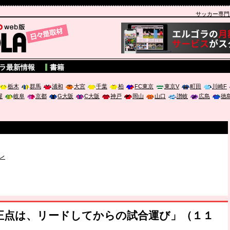
サッカー専門新聞
A
ラ最新情報
書籍
栃木
群馬
浦和
大宮
千葉
柏
FC東京
東京V
町田
川崎F
屋
岐阜
京都
G大阪
C大阪
神戸
岡山
山口
讃岐
広島
徳
破か
レ
は「個」
ポジウム「気候変動から命を守る ～エネルギー危機時代の猛暑対策～
修正点は、リードしてからの試合運び」（１１