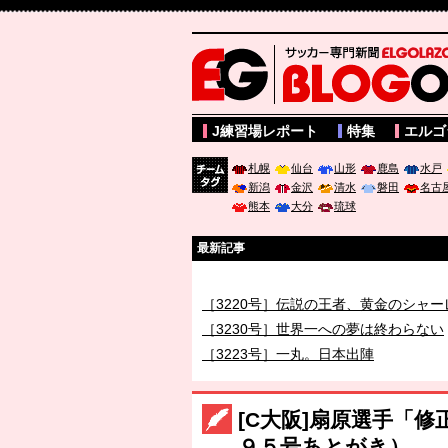
サッカー専門新聞ELGOLAZO web版 BLOGOL
J練習場レポート
特集
エルゴ
札幌
仙台
山形
鹿島
水戸
新潟
金沢
清水
磐田
名古
チーム
熊本
大分
琉球
タグ
最新記事
［3219号］特別な覇者へ 大逆転か連
［3220号］伝説の王者、黄金のシャー
［3230号］世界一への夢は終わらない
［3223号］一丸。日本出陣
［3222号］史上最大のW杯開幕 注目
長谷川 アーリアジャスールさんがシン
[C大阪]扇原選手「
９５号あとがき）