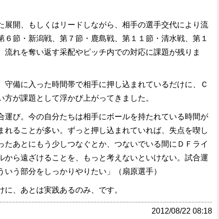
た展開、もしくはリードしながら、相手の選手交代により流
第６節・新潟戦、第７節・鹿島戦、第１１節・清水戦、第１
。流れを奪い返す采配やピッチ内での対応に課題が残りま
、守備に入った時間帯で相手に押し込まれているだけに、Ｃ
い方が課題として浮かび上がってきました。
合運び。今の自分たちは相手にボールを持たれている時間が
まれることが多い。ずっと押し込まれていれば、失点を喫し
ったあとにもう少しつなぐとか、つないでいる間にＤＦライ
ルから遠ざけることを、もっと考えないといけない。試合運
ういう部分をしっかりやりたい」（扇原選手）
けに、あとは実践あるのみ、です。
2012/08/22 08:18