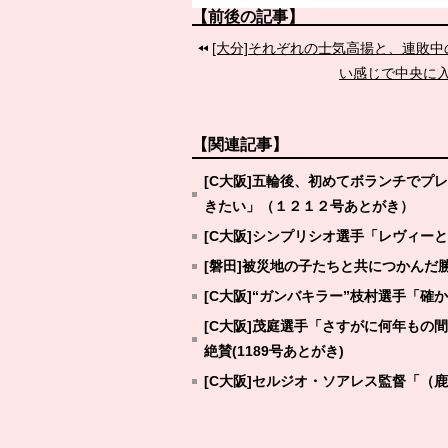
【前後の記事】
[大分]それぞれの士気高揚と、連敗
い感じで中央に
【関連記事】
[C大阪]五輪後、初めてボランチで
きたい」（１２１２号あとがき）
[C大阪]シンプリシオ選手「レヴィー
[磐田]被災地の子たちと共につかんだ
[C大阪]“ガンバキラー”枝村選手「
[C大阪]茂庭選手「さすがに何年も
絶賛(1189号あとがき)
[C大阪]セルジオ・ソアレス監督「（