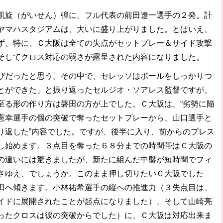
凱旋（がいせん）弾に、フル代表の前田遼一選手の２発。計
ヤマハスタジアムは、大いに盛り上がりました。とはいえ、
ず、特に、Ｃ大阪は全ての失点がセットプレー＆サイド攻撃
そしてクロス対応の弱さが露呈された内容になりました。
びだったと思う。その中で、セレッソはボールをしっかりつ
とができた」と振り返ったセルジオ・ソアレス監督ですが、
至る形の作り方は磐田の方が上でした。Ｃ大阪は、“劣勢に陥
憲幸選手の個の突破で奪ったセットプレーから、山口選手と
り返した”内容でした。ですが、後半に入り、前からのプレス
し始めます。３点目を奪った６８分までの時間帯はＣ大阪の
の違いには驚きましたが、新たに組んだ中盤が短時間でフィ
さゆえ、でしょうか。このまま押し切りたいＣ大阪でした
田へ傾きます。小林祐希選手の縦への推進力（３失点目は、
イドに展開されたことが起点になりました）、そして山崎亮
ったクロスは彼の突破からでした）に、Ｃ大阪は対応出来ま