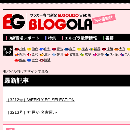
サッカー専門新聞ELGOLAZO web版 BLOGOLA
J練習場レポート
特集
エルゴラ最新情報
書籍
札幌
仙台
山形
鹿島
水戸
栃木
群馬
浦和
大宮
新潟
金沢
清水
磐田
名古屋
岐阜
京都
G大阪
C
チーム
熊本
大分
琉球
タグ
モバイル向けデザインで見る
最新記事
［3212号］WEEKLY EG SELECTION
［3213号］神戸か 名古屋か
［3214号］WEST制覇