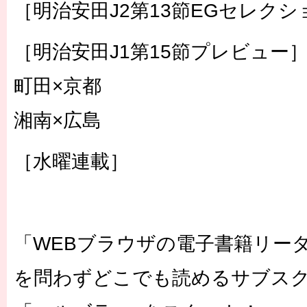
［明治安田J2第13節EGセレクシ
［明治安田J1第15節プレビュー
町田×京都
湘南×広島
［水曜連載］
「WEBブラウザの電子書籍リー
を問わずどこでも読めるサブス