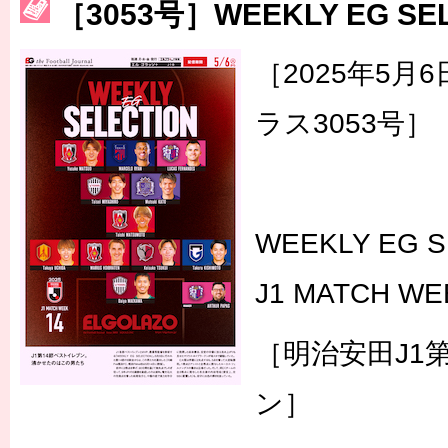
［3053号］WEEKLY EG SE
［3215号］WEEKLY EG SELECTION
［2025年5
［3216号］行く末占うラストワン
ラス3053号］
［3217号］最高の景色へ出国
［3218号］WEEKLY EG SELECTION
［3219号］特別な覇者へ 大逆転か連破か
WEEKLY EG S
［3220号］伝説の王者、黄金のシャーレ
J1 MATCH WE
［明治安田J1
ン］