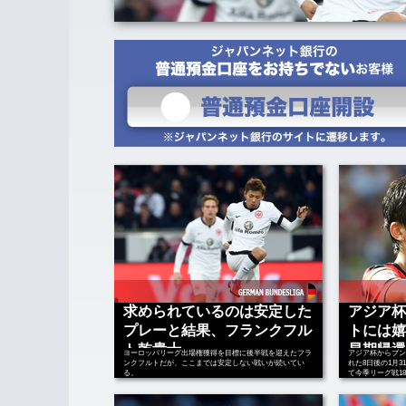
求められているのは安定した
アジア杯
プレーと結果、フランクフル
トには嬉
ト乾貴士
早期帰還
ヨーロッパリーグ出場権獲得を目標に後半戦を迎えたフラ
アジア杯からブン
ンクフルトだが、ここまでは安定しない戦いが続いてい
れた8日後の1月
る。
て今季リーグ戦1