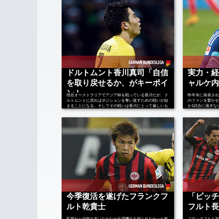
ドルトムント香川真司「自信
実力・経
を取り戻せるか、がキーポイ
ャルケ内
ント」
現在オーストラリアでアジア杯を戦っている香川だが、ド
昨年末に発表され
ルトムントに戻ればポジションを奪い返すための戦いが始
のファンを驚かせ
まることになる。そしてその戦いは香川にとって厳しいも
か1試合に過ぎな
のになることになりそうだ。香川の親友であるグロスクロ
欠場はアジア杯連
イツが1週間の離脱を強いられるな…
ない痛手だったは
今季復活を遂げたフランクフ
「ピッチ
ルト乾貴士
フルト長
監督から信頼を失いなかなか出場機会を得られなかった昨
フランクフルト加