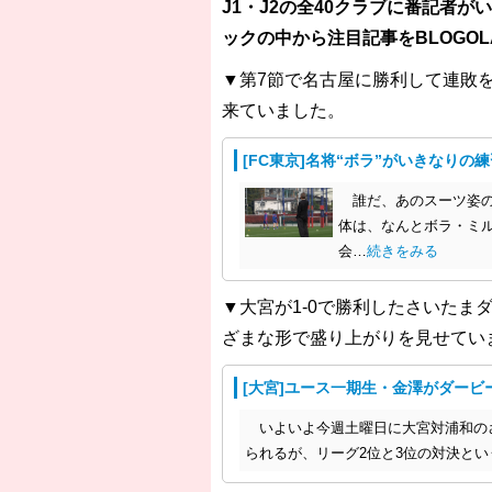
J1・J2の全40クラブに番記者
ックの中から注目記事をBLOGO
▼第7節で名古屋に勝利して連敗を
来ていました。
[FC東京]名将“ボラ”がいきなりの
誰だ、あのスーツ姿の
体は、なんとボラ・ミル
会…
続きをみる
▼大宮が1-0で勝利したさいた
ざまな形で盛り上がりを見せてい
[大宮]ユース一期生・金澤がダービ
いよいよ今週土曜日に大宮対浦和の
られるが、リーグ2位と3位の対決と