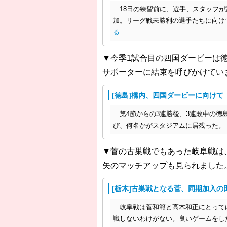
18日の練習前に、選手、スタッフが
加。リーグ戦未勝利の選手たちに向け
る
▼今季1試合目の四国ダービーは徳
サポーターに結束を呼びかけてい
[徳島]橋内、四国ダービーに向け
第4節からの3連勝後、3連敗中の徳島
び、何名かがスタジアムに居残った。
▼菅の古巣戦でもあった岐阜戦は
矢のマッチアップも見られました
[栃木]古巣戦となる菅、同期加入の
岐阜戦は菅和範と高木和正にとっては
識しないわけがない。良いゲームをし