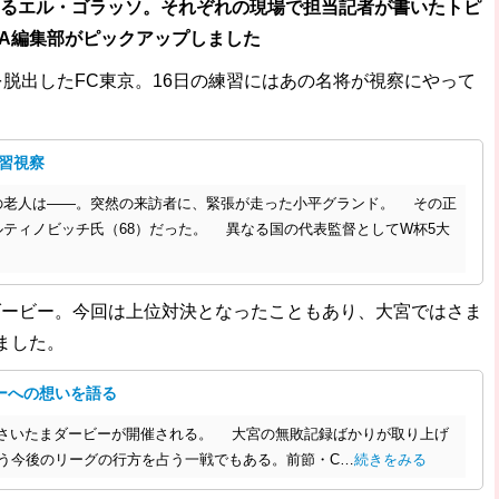
がいるエル・ゴラッソ。それぞれの現場で担当記者が書いたトピ
LA編集部がピックアップしました
脱出したFC東京。16日の練習にはあの名将が視察にやって
練習視察
老人は――。突然の来訪者に、緊張が走った小平グランド。 その正
ティノビッチ氏（68）だった。 異なる国の代表監督としてW杯5大
まダービー。今回は上位対決となったこともあり、大宮ではさま
ました。
ーへの想いを語る
さいたまダービーが開催される。 大宮の無敗記録ばかりが取り上げ
いう今後のリーグの行方を占う一戦でもある。前節・C…
続きをみる