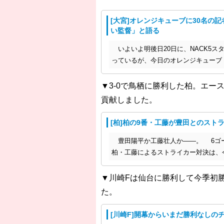
[大宮]オレンジキューブに30名
い監督」と語る
いよいよ明後日20日に、NACK5
っているが、今日のオレンジキューブ
▼3-0で鳥栖に勝利した柏。エー
貢献しました。
[柏]柏の9番・工藤が豊田とのスト
豊田陽平か工藤壮人か――。 6ゴー
柏・工藤によるストライカー対決は、
▼川崎Fは仙台に勝利して今季初
た。
[川崎F]開幕からいまだ勝利なしの