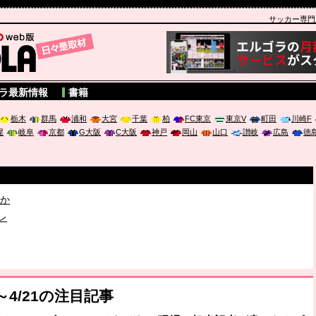
サッカー専門新聞
A
ラ最新情報
書籍
栃木
群馬
浦和
大宮
千葉
柏
FC東京
東京V
町田
川崎F
屋
岐阜
京都
G大阪
C大阪
神戸
岡山
山口
讃岐
広島
徳
破か
レ
は「個」
～4/21の注目記事