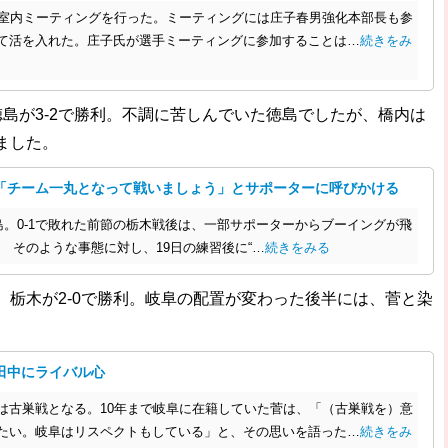
室内ミーティングを行った。ミーティングには庄子春男強化本部長も参
て活を入れた。庄子氏が選手ミーティングに参加することは…
続きをみ
島が3-2で勝利。不調に苦しんでいた徳島でしたが、橋内は
ました。
て「チーム一丸となって戦いましょう」とサポーターに呼びかける
。0-1で敗れた前節の栃木戦後は、一部サポーターからブーイングが飛
 そのような事態に対し、19日の練習後に“…
続きをみる
、栃木が2-0で勝利。岐阜の配置が変わった後半には、菅と染
。
田中にライバル心
古巣戦となる。10年まで岐阜に在籍していた菅は、「（古巣戦を）意
たい。岐阜はリスペクトもしている」と、その思いを語った…
続きをみ