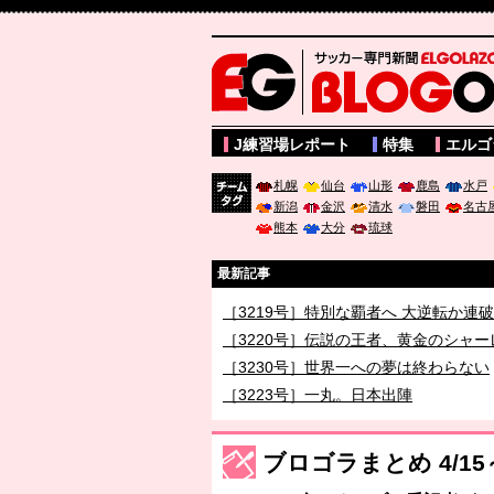
サッカー専門新聞ELGOLAZO web版 BLOGOL
J練習場レポート
特集
エルゴ
札幌
仙台
山形
鹿島
水戸
新潟
金沢
清水
磐田
名古
チーム
熊本
大分
琉球
タグ
最新記事
［3219号］特別な覇者へ 大逆転か連
［3220号］伝説の王者、黄金のシャー
［3230号］世界一への夢は終わらない
［3223号］一丸。日本出陣
［3222号］史上最大のW杯開幕 注目
ブロゴラまとめ 4/15