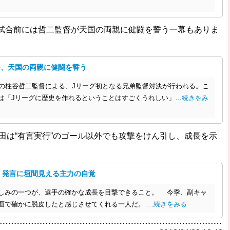
試合前には哲二監督が天国の両親に健闘を誓う一幕もありま
督、天国の両親に健闘を誓う
の柱谷哲二監督による、Jリーグ初となる兄弟監督対決が行われる。こ
は「Jリーグに歴史を作れるということはすごくうれしい」…
続きをみ
倉田は“有言実行”のゴール以外でも攻撃をけん引し、成長を示
。発言に垣間見える主力の自覚
しみの一つが、選手の確かな成長を目撃できること。 今季、副キャ
面で確かに脱皮したと感じさせてくれる一人だ。 …
続きをみる