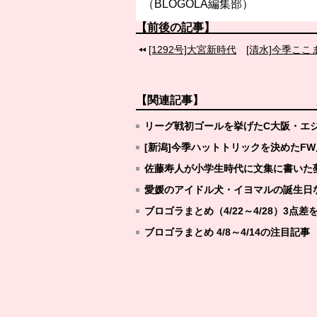
（BLOGOLA編集部）
【前後の記事】
[1292号]大宮新時代
[清水]今季こ
【関連記事】
リーグ戦初ゴールを挙げたC大阪・エジノ
[新潟]今季ハットトリックを決めたF
佐藤寿人が小学生時代に文集に書いた夢な
愛媛のアイドル犬・イヨマルの誕生日など
ブロゴラまとめ（4/22～4/28）3
ブロゴラまとめ 4/8～4/14の注目記事