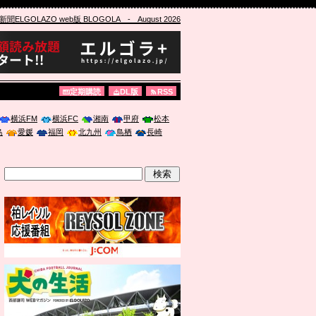
ELGOLAZO web版 BLOGOLA
- August 2026
定期購読
DL版
RSS
横浜FM
横浜FC
湘南
甲府
松本
島
愛媛
福岡
北九州
鳥栖
長崎