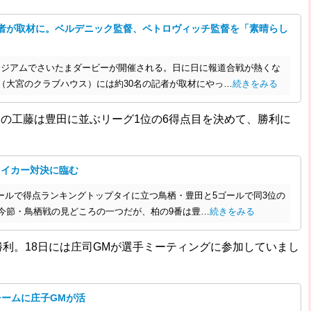
の記者が取材に。ベルデニック監督、ペトロヴィッチ監督を「素晴らし
スタジアムでさいたまダービーが開催される。日に日に報道合戦が熱くな
（大宮のクラブハウス）には約30名の記者が取材にやっ…
続きをみる
スの工藤は豊田に並ぶリーグ1位の6得点目を決めて、勝利に
ライカー対決に臨む
ルで得点ランキングトップタイに立つ鳥栖・豊田と5ゴールで同3位の
今節・鳥栖戦の見どころの一つだが、柏の9番は豊…
続きをみる
勝利。18日には庄司GMが選手ミーティングに参加していまし
チームに庄子GMが活