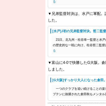
る
▼兄弟監督対決は、水戸に軍配。
した。
[水戸]J初の兄弟監督対決。哲二監
21日、北九州・柱谷幸一監督と水戸
の歴史的な一戦に向け、柱谷哲二監督
る
▼富山に4-0で快勝したG大阪。
しました。
[G大阪]すっかり大人になった倉田
一つのクラブを追い続けることの楽
プテンに抜擢された倉田秋もメンタル