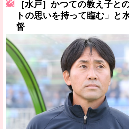
［水戸］かつての教え子と
［3230号］世界一への夢は終わらない
トの思いを持って臨む」と
［3223号］一丸。日本出陣
督
［3222号］史上最大のW杯開幕 注目は「個」