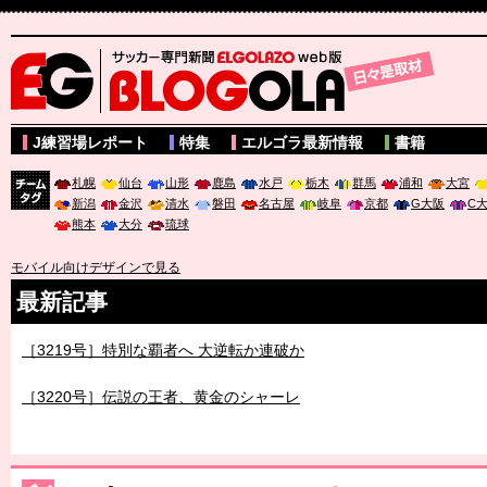
サッカー専門新聞ELGOLAZO web版 BLOGOLA
J練習場レポート
特集
エルゴラ最新情報
書籍
札幌
仙台
山形
鹿島
水戸
栃木
群馬
浦和
大宮
新潟
金沢
清水
磐田
名古屋
岐阜
京都
G大阪
C
チーム
熊本
大分
琉球
タグ
モバイル向けデザインで見る
最新記事
［3219号］特別な覇者へ 大逆転か連破か
［3220号］伝説の王者、黄金のシャーレ