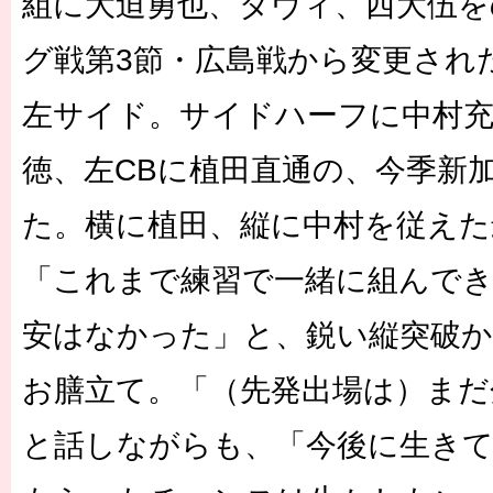
組に大迫勇也、ダヴィ、西大伍を
グ戦第3節・広島戦から変更され
左サイド。サイドハーフに中村充
徳、左CBに植田直通の、今季新
た。横に植田、縦に中村を従えた
「これまで練習で一緒に組んで
安はなかった」と、鋭い縦突破
お膳立て。「（先発出場は）まだ
と話しながらも、「今後に生き