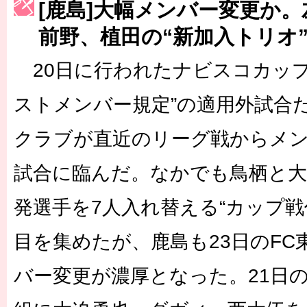
[鹿島]大幅メンバー変更か
［3223号］一丸。日本出陣
前野、植田の“新加入トリオ
［3222号］史上最大のW杯開幕 注目は「個」
20日に行われたナビスコカップ
長谷川 アーリアジャスールさんがシンポジウム「気候変動から命を
ストメンバー規定”の適用外試合
クラブが直近のリーグ戦からメ
試合に臨んだ。なかでも鳥栖と大
発選手を7人入れ替える“カップ戦
目を集めたが、鹿島も23日のFC
バー変更が濃厚となった。21日