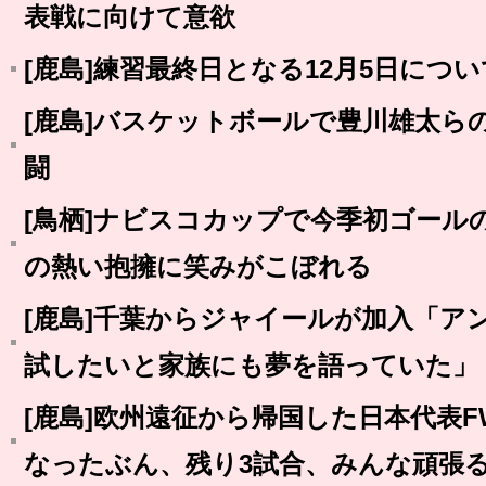
表戦に向けて意欲
[鹿島]練習最終日となる12月5日につい
[鹿島]バスケットボールで豊川雄太ら
闘
[鳥栖]ナビスコカップで今季初ゴール
の熱い抱擁に笑みがこぼれる
[鹿島]千葉からジャイールが加入「ア
試したいと家族にも夢を語っていた」
[鹿島]欧州遠征から帰国した日本代表
なったぶん、残り3試合、みんな頑張