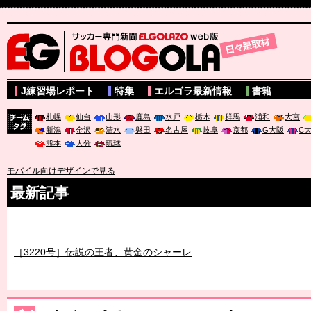
サッカー専門新聞ELGOLAZO web版 BLOGOLA
J練習場レポート
特集
エルゴラ最新情報
書籍
札幌
仙台
山形
鹿島
水戸
栃木
群馬
浦和
大宮
新潟
金沢
清水
磐田
名古屋
岐阜
京都
G大阪
C
チーム
熊本
大分
琉球
タグ
モバイル向けデザインで見る
最新記事
［3219号］特別な覇者へ 大逆転か連破か
［3220号］伝説の王者、黄金のシャーレ
［3230号］世界一への夢は終わらない