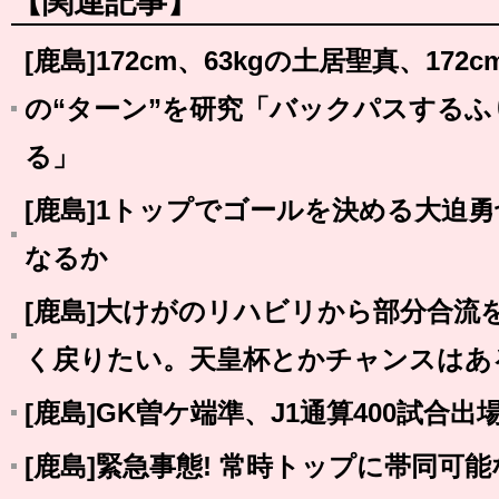
【関連記事】
[鹿島]172cm、63kgの土居聖真、172
の“ターン”を研究「バックパスする
る」
[鹿島]1トップでゴールを決める大迫
なるか
[鹿島]大けがのリハビリから部分合流
く戻りたい。天皇杯とかチャンスはあ
[鹿島]GK曽ケ端準、J1通算400試合出
[鹿島]緊急事態! 常時トップに帯同可