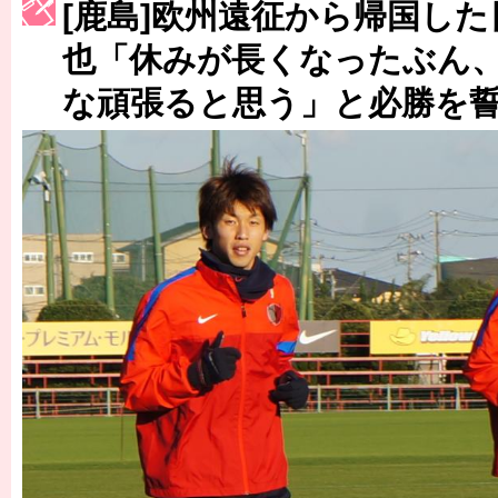
［3214号］WEST制覇
[鹿島]欧州遠征から帰国した
［3215号］WEEKLY EG SELECTION
也「休みが長くなったぶん、
な頑張ると思う」と必勝を
［3216号］行く末占うラストワン
［3217号］最高の景色へ出国
［3218号］WEEKLY EG SELECTION
［3219号］特別な覇者へ 大逆転か連破か
［3220号］伝説の王者、黄金のシャーレ