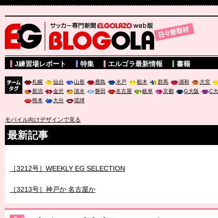
サッカー専門新聞ELGOLAZO web版 BLOGOLA
J練習場レポート
特集
エルゴラ最新情報
書籍
札幌
仙台
山形
鹿島
水戸
栃木
群馬
浦和
大宮
新潟
金沢
清水
磐田
名古屋
岐阜
京都
G大阪
C
チーム
熊本
大分
琉球
タグ
モバイル向けデザインで見る
最新記事
［3211号］世界一への 託されし26人
［3212号］WEEKLY EG SELECTION
［3213号］神戸か 名古屋か