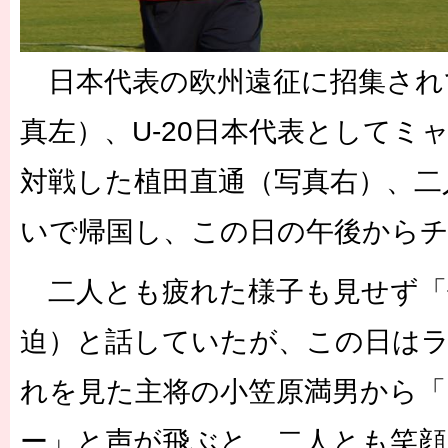
日本代表の欧州遠征に招集され
真左）、U-20日本代表としてミャ
対戦した植田直通（写真右）、二
いで帰国し、この日の午後から
二人とも疲れた様子も見せず「
迫）と話していたが、この日は
れを見た主将の小笠原満男から
ー」と声が飛ぶと、二人とも笑顔