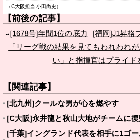
（C大阪担当 小田尚史）
【前後の記事】
[1678号]年間1位の底力
[福岡]J1昇
「リーグ戦の結果を見てもわれわれが
い」と指揮官はプライド
【関連記事】
[北九州]クールな男が心を燃やす
[C大阪]永井龍と秋山大地がチームに復
[千葉]イングランド代表を相手に1ゴ