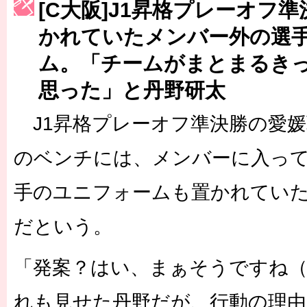
[C大阪]J1昇格プレーオフ
［3223号］一丸。日本出陣
かれていたメンバー外の選
［3222号］史上最大のW杯開幕 注目は「個」
ム。「チームがまとまるき
長谷川 アーリアジャスールさんがシンポジウム「気候変動から命を
思った」と丹野研太
J1昇格プレーオフ準決勝の愛媛
のベンチには、メンバーに入っ
手のユニフォームも置かれてい
だという。
「発案？はい、まぁそうですね（
れも見せた丹野だが、行動の理由