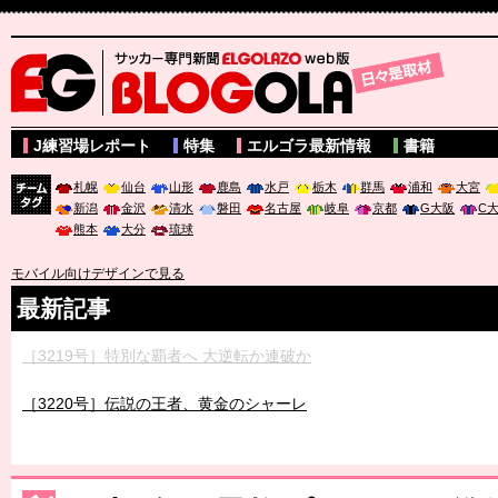
サッカー専門新聞ELGOLAZO web版 BLOGOLA
J練習場レポート
特集
エルゴラ最新情報
書籍
札幌
仙台
山形
鹿島
水戸
栃木
群馬
浦和
大宮
新潟
金沢
清水
磐田
名古屋
岐阜
京都
G大阪
C
チーム
熊本
大分
琉球
タグ
モバイル向けデザインで見る
最新記事
［3219号］特別な覇者へ 大逆転か連破か
［3220号］伝説の王者、黄金のシャーレ
［3230号］世界一への夢は終わらない