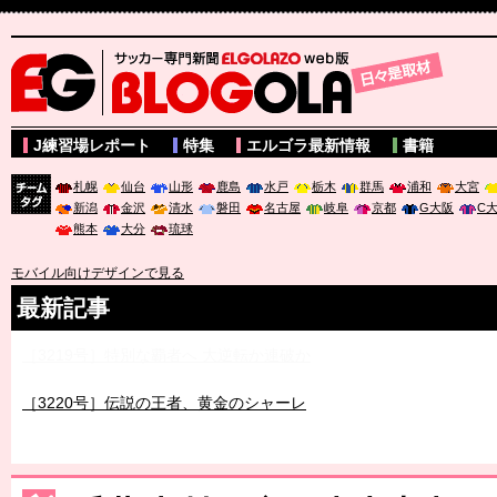
サッカー専門新聞ELGOLAZO web版 BLOGOLA
J練習場レポート
特集
エルゴラ最新情報
書籍
札幌
仙台
山形
鹿島
水戸
栃木
群馬
浦和
大宮
新潟
金沢
清水
磐田
名古屋
岐阜
京都
G大阪
C
チーム
熊本
大分
琉球
タグ
モバイル向けデザインで見る
最新記事
［3219号］特別な覇者へ 大逆転か連破か
［3220号］伝説の王者、黄金のシャーレ
［3230号］世界一への夢は終わらない