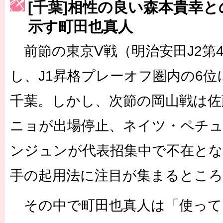
[千葉]相性の良い森本貴幸
［3223号］一丸。日本出陣
示す町田也真人
［3222号］史上最大のW杯開幕 注目は「個」
前節の東京V戦（明治安田J2第4
長谷川 アーリアジャスールさんがシンポジウム「気候変動から命を
し、J1昇格プレーオフ圏内の6
千葉。しかし、次節の岡山戦は佐
ニョが出場停止、ネイツ・ペチ
ンジュンが代表招集中で不在と
手の起用法に注目が集まるところ
その中で町田也真人は「使って