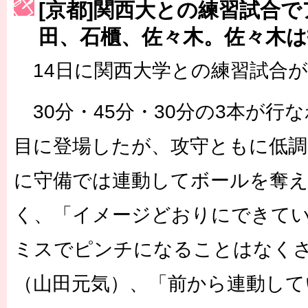
[京都]関西大との練習試合
［3222号］史上最大のW杯開幕 注目は「個」
田、石櫃、佐々木。佐々木
長谷川 アーリアジャスールさんがシンポジウム「気候変動から命を
14日に関西大学との練習試合
30分・45分・30分の3本が行
目に登場したが、攻守ともに低調
に守備では連動してボールを奪
く、「イメージどおりにできて
ミスでピンチになることはなく
（山田元気）、「前から連動して