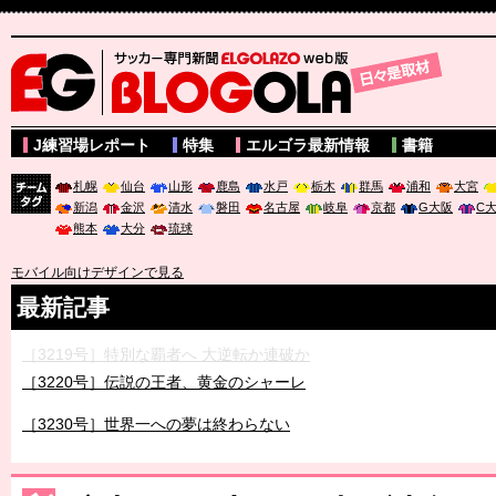
サッカー専門新聞ELGOLAZO web版 BLOGOLA
J練習場レポート
特集
エルゴラ最新情報
書籍
札幌
仙台
山形
鹿島
水戸
栃木
群馬
浦和
大宮
新潟
金沢
清水
磐田
名古屋
岐阜
京都
G大阪
C
チーム
熊本
大分
琉球
タグ
モバイル向けデザインで見る
最新記事
［3219号］特別な覇者へ 大逆転か連破か
［3220号］伝説の王者、黄金のシャーレ
［3230号］世界一への夢は終わらない
［3223号］一丸。日本出陣