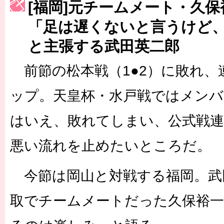
[福岡]元チームメート・久
［3223号］一丸。日本出陣
「足は遅くないと言うけど
［3222号］史上最大のW杯開幕 注目は「個」
と主張する武田英二郎
長谷川 アーリアジャスールさんがシンポジウム「気候変動から命を
前節の松本戦（1●2）に敗れ、
ップ。天皇杯・水戸戦ではメンバ
はいえ、敗れてしまい、公式戦
悪い流れを止めたいところだ。
今節は岡山と対戦する福岡。武
取でチームメートだった久保裕