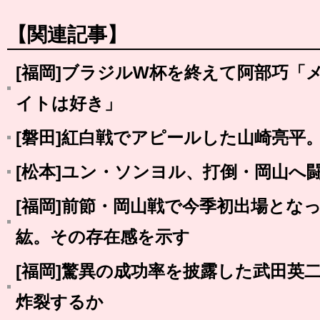
【関連記事】
[福岡]ブラジルW杯を終えて阿部巧「
イトは好き」
[磐田]紅白戦でアピールした山崎亮平
[松本]ユン・ソンヨル、打倒・岡山へ
[福岡]前節・岡山戦で今季初出場とな
紘。その存在感を示す
[福岡]驚異の成功率を披露した武田英
炸裂するか