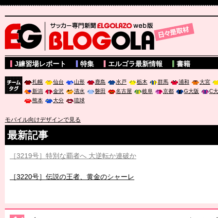
サッカー専門新聞ELGOLAZO web版 BLOGOLA
J練習場レポート
特集
エルゴラ最新情報
書籍
札幌
仙台
山形
鹿島
水戸
栃木
群馬
浦和
大宮
新潟
金沢
清水
磐田
名古屋
岐阜
京都
G大阪
C
チーム
熊本
大分
琉球
タグ
モバイル向けデザインで見る
最新記事
［3219号］特別な覇者へ 大逆転か連破か
［3220号］伝説の王者、黄金のシャーレ
［3230号］世界一への夢は終わらない