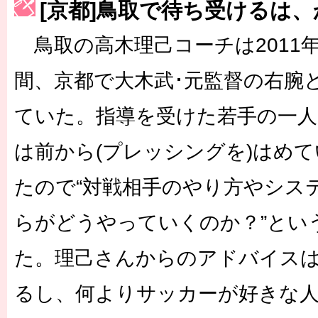
[京都]鳥取で待ち受けるは
［3223号］一丸。日本出陣
鳥取の高木理己コーチは2011
［3222号］史上最大のW杯開幕 注目は「個」
長谷川 アーリアジャスールさんがシンポジウム「気候変動から命を
間、京都で大木武･元監督の右腕
ていた。指導を受けた若手の一人
は前から(プレッシングを)はめ
たので“対戦相手のやり方やシス
らがどうやっていくのか？”とい
た。理己さんからのアドバイス
るし、何よりサッカーが好きな人