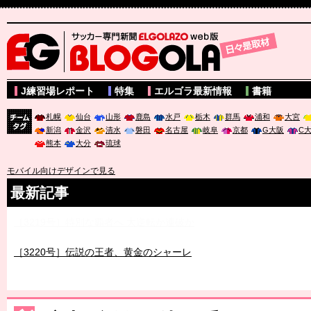
サッカー専門新聞ELGOLAZO web版 BLOGOLA
J練習場レポート
特集
エルゴラ最新情報
書籍
札幌
仙台
山形
鹿島
水戸
栃木
群馬
浦和
大宮
新潟
金沢
清水
磐田
名古屋
岐阜
京都
G大阪
C
チーム
熊本
大分
琉球
タグ
モバイル向けデザインで見る
最新記事
［3219号］特別な覇者へ 大逆転か連破か
［3220号］伝説の王者、黄金のシャーレ
［3230号］世界一への夢は終わらない