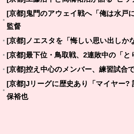
[京都]鬼門のアウェイ戦へ「俺は水戸
監督
[京都]ノエスタを「悔しい思い出しか
[京都]最下位・鳥取戦、2連敗中の「
[京都]控え中心のメンバー、練習試合
[京都]Jリーグに歴史あり「マイヤー?
保裕也