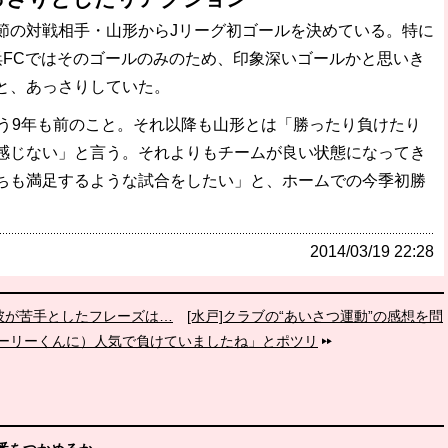
の対戦相手・山形からJリーグ初ゴールを決めている。特に
浜FCではそのゴールのみのため、印象深いゴールかと思いき
と、あっさりしていた。
う9年も前のこと。それ以降も山形とは「勝ったり負けたり
感じない」と言う。それよりもチームが良い状態になってき
ちも満足するような試合をしたい」と、ホームでの今季初勝
2014/03/19 22:28
彼が苦手としたフレーズは…
[水戸]クラブの“あいさつ運動”の感想を問
ーリーくんに）人気で負けていましたね」とポツリ