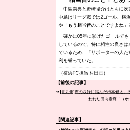
中島崇典と野崎陽介はともに次節
中島はリーグ戦では2ゴール、横
や「もう相当昔のことですよね」
確かに05年に挙げたゴールでも
しているので、特に相性の良さは
ているため、「サポーターの人た
利を誓っていた。
（横浜FC担当 村田亘）
【前後の記事】
[北九州]声の収録に臨んだ柿本健太。
われた田向泰輝「（ホ
【関連記事】