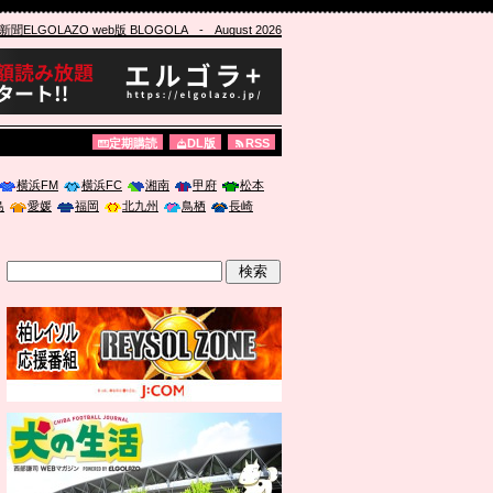
ELGOLAZO web版 BLOGOLA
- August 2026
定期購読
DL版
RSS
横浜FM
横浜FC
湘南
甲府
松本
島
愛媛
福岡
北九州
鳥栖
長崎