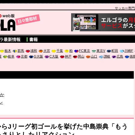
サッカー専門新聞
A
ラ最新情報
書籍
栃木
群馬
浦和
大宮
千葉
柏
FC東京
東京V
町田
川崎F
屋
岐阜
京都
G大阪
C大阪
神戸
岡山
山口
讃岐
広島
徳
破か
レ
形からJリーグ初ゴールを挙げた中島崇典「もう
は「個」
っさりとしたリアクション