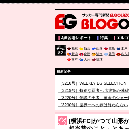
サッカー専門新聞ELGOLAZO web版 BLOGOL
J練習場レポート
特集
エルゴ
札幌
仙台
山形
鹿島
水戸
新潟
金沢
清水
磐田
名古
チーム
熊本
大分
琉球
タグ
最新記事
［3218号］WEEKLY EG SELECTION
［3219号］特別な覇者へ 大逆転か連
［3220号］伝説の王者、黄金のシャー
［3230号］世界一への夢は終わらない
［3223号］一丸。日本出陣
[横浜FC]かつて山
［3222号］史上最大のW杯開幕 注目
相当昔のこと」とあ