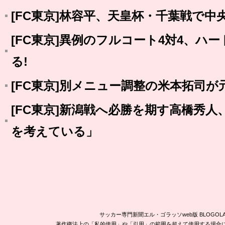
[FC東京]林容平、天皇杯・千葉戦で
[FC東京]異例のフルコート4対4、ハ
る!
[FC東京]別メニュー調整の米本拓司が
[FC東京]新潟戦へ必勝を期す高橋秀
を考えている」
サッカー専門新聞エル・ゴラッソweb版 BLOG
著作権法上の「私的使用」や「引用」の範囲を超えて使用する場合