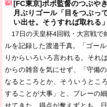
［3214号］WEST制覇
[FC東京]ポポ監督のつぶや
［3215号］WEEKLY EG SELECTION
月ぶりゴール「目をつぶっ
い出せ。そうすれば取れる
［3216号］行く末占うラストワン
［3217号］最高の景色へ出国
17日の天皇杯4回戦・大宮戦で
［3218号］WEEKLY EG SELECTION
ルを記録した渡邉千真。「ゴール
［3219号］特別な覇者へ 大逆転か連破か
りからいろいろ言われる。それ
［3220号］伝説の王者、黄金のシャーレ
からの雑音を気にせず、「守備の
なるところとか、そういうとこ
することが大事」と、プレーの細
せてきた。得点が奪えずとも、日