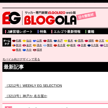
サッカー専門新聞ELGOLAZO web版 BLOGOLA
J練習場レポート
特集
エルゴラ最新情報
書籍
札幌
仙台
山形
鹿島
水戸
栃木
群馬
浦和
大宮
新潟
金沢
清水
磐田
名古屋
岐阜
京都
G大阪
C
チーム
熊本
大分
琉球
タグ
モバイル向けデザインで見る
最新記事
［3211号］世界一への 託されし26人
［3212号］WEEKLY EG SELECTION
［3213号］神戸か 名古屋か