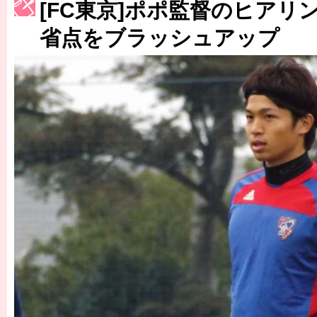
[FC東京]ポポ監督のヒアリ
［3223号］一丸。日本出陣
省点をブラッシュアップ
［3222号］史上最大のW杯開幕 注目は「個」
長谷川 アーリアジャスールさんがシンポジウム「気候変動から命を