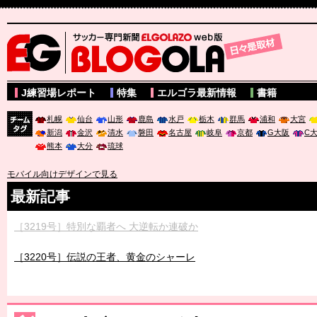
サッカー専門新聞ELGOLAZO web版 BLOGOLA
J練習場レポート
特集
エルゴラ最新情報
書籍
札幌
仙台
山形
鹿島
水戸
栃木
群馬
浦和
大宮
新潟
金沢
清水
磐田
名古屋
岐阜
京都
G大阪
C
チーム
熊本
大分
琉球
タグ
モバイル向けデザインで見る
最新記事
［3219号］特別な覇者へ 大逆転か連破か
［3220号］伝説の王者、黄金のシャーレ
［3230号］世界一への夢は終わらない