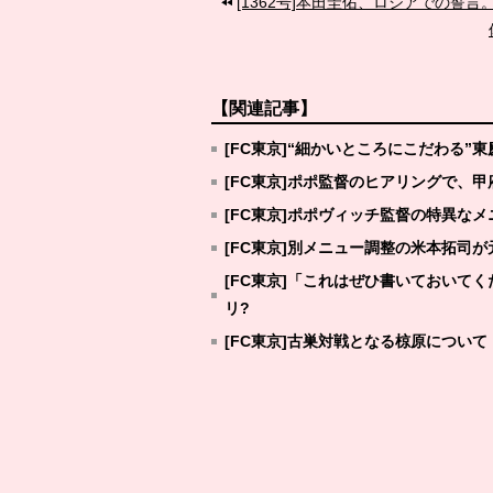
[1362号]本田圭佑、ロシアでの誓
【関連記事】
[FC東京]“細かいところにこだわる”
[FC東京]ポポ監督のヒアリングで、
[FC東京]ポポヴィッチ監督の特異なメ
[FC東京]別メニュー調整の米本拓司
[FC東京]「これはぜひ書いておいて
リ?
[FC東京]古巣対戦となる椋原につい