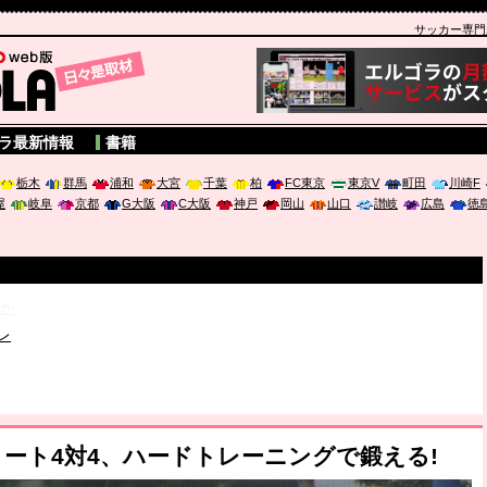
サッカー専門新聞
A
ラ最新情報
書籍
栃木
群馬
浦和
大宮
千葉
柏
FC東京
東京V
町田
川崎F
屋
岐阜
京都
G大阪
C大阪
神戸
岡山
山口
讃岐
広島
徳
破か
レ
は「個」
ポジウム「気候変動から命を守る ～エネルギー危機時代の猛暑対策～
ルコート4対4、ハードトレーニングで鍛える!