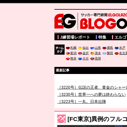
サッカー専門新聞ELGOLAZO web版 BLOGOL
J練習場レポート
特集
エルゴ
札幌
仙台
山形
鹿島
水戸
新潟
金沢
清水
磐田
名古
チーム
熊本
大分
琉球
タグ
最新記事
［3219号］特別な覇者へ 大逆転か連
［3220号］伝説の王者、黄金のシャー
［3230号］世界一への夢は終わらない
［3223号］一丸。日本出陣
［3222号］史上最大のW杯開幕 注目
長谷川 アーリアジャスールさんがシン
[FC東京]異例のフ