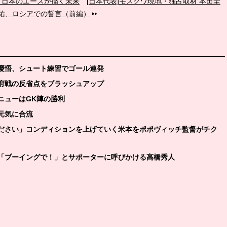
言。日本のエースが描く未来
[日本代表]モスクワ現地・独占取材 本田圭
佑、ロシアでの誓言（前編）
東慶悟、シュート練習でゴール連発
甲府戦の反省点をブラッシュアップ
ニューはGK陣の勝利
が元気に合流
ください」コンディションを上げていく米本をポポヴィッチ監督がチク
て「ブーイングで！」とサポーターに呼びかける高橋秀人