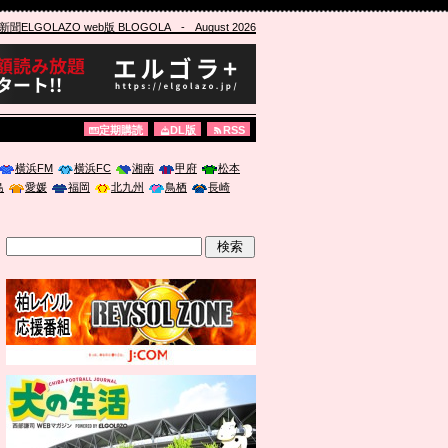
ELGOLAZO web版 BLOGOLA
- August 2026
定期購読
DL版
RSS
横浜FM
横浜FC
湘南
甲府
松本
島
愛媛
福岡
北九州
鳥栖
長崎
」に登壇