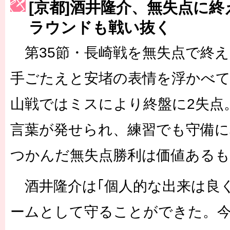
[京都]酒井隆介、無失点に終
［3223号］一丸。日本出陣
ラウンドも戦い抜く
［3222号］史上最大のW杯開幕 注目は「個」
第35節・長崎戦を無失点で終え
長谷川 アーリアジャスールさんがシンポジウム「気候変動から命を
手ごたえと安堵の表情を浮かべて
山戦ではミスにより終盤に2失点
言葉が発せられ、練習でも守備
つかんだ無失点勝利は価値ある
酒井隆介は｢個人的な出来は良
ームとして守ることができた。