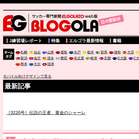
サッカー専門新聞ELGOLAZO web版 BLOGOLA
J練習場レポート
特集
エルゴラ最新情報
書籍
札幌
仙台
山形
鹿島
水戸
栃木
群馬
浦和
大宮
新潟
金沢
清水
磐田
名古屋
岐阜
京都
G大阪
C
チーム
熊本
大分
琉球
タグ
モバイル向けデザインで見る
最新記事
［3219号］特別な覇者へ 大逆転か連破か
［3220号］伝説の王者、黄金のシャーレ
［3230号］世界一への夢は終わらない