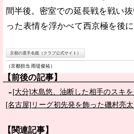
間半後。密室での延長戦を戦い抜
った表情を浮かべて西京極を後
京都の選手名鑑（クラブ公式サイト）
（京都担当 雨堤俊祐）
【前後の記事】
[大分]木島悠、油断した相手のスキを
[名古屋]リーグ初先発を飾った磯村亮
【関連記事】