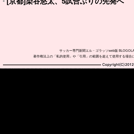
[京都]染谷悠太、5試合ぶりの先発へ
サッカー専門新聞エル・ゴラッソweb版 BLOG
著作権法上の「私的使用」や「引用」の範囲を超えて使用する場合
Copyright(C)2010-20