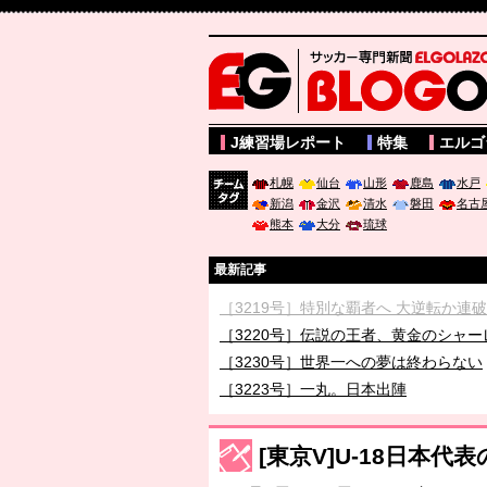
サッカー専門新聞ELGOLAZO web版 BLOGOL
J練習場レポート
特集
エルゴ
札幌
仙台
山形
鹿島
水戸
新潟
金沢
清水
磐田
名古
チーム
熊本
大分
琉球
タグ
最新記事
［3219号］特別な覇者へ 大逆転か連
［3220号］伝説の王者、黄金のシャー
［3230号］世界一への夢は終わらない
［3223号］一丸。日本出陣
［3222号］史上最大のW杯開幕 注目
長谷川 アーリアジャスールさんがシン
[東京V]U-18日本