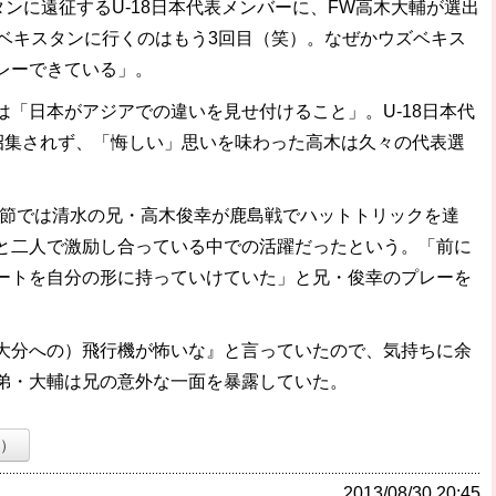
ンに遠征するU-18日本代表メンバーに、FW高木大輔が選出
ズベキスタンに行くのはもう3回目（笑）。なぜかウズベキス
レーできている」。
「日本がアジアでの違いを見せ付けること」。U-18日本代
は招集されず、「悔しい」思いを味わった高木は久々の代表選
3節では清水の兄・高木俊幸が鹿島戦でハットトリックを達
と二人で激励し合っている中での活躍だったという。「前に
ートを自分の形に持っていけていた」と兄・俊幸のプレーを
分への）飛行機が怖いな』と言っていたので、気持ちに余
弟・大輔は兄の意外な一面を暴露していた。
ト）
2013/08/30 20:45