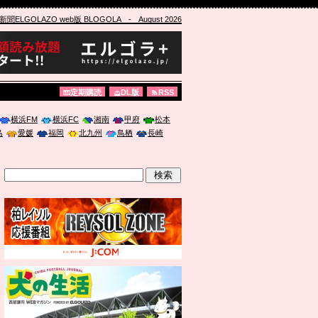
ELGOLAZO web版 BLOGOLA
- August 2026
定期購読
DL版
RSS
横浜FM
横浜FC
湘南
甲府
松本
島
愛媛
福岡
北九州
鳥栖
長崎
」に登壇