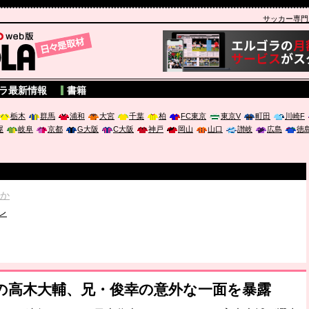
サッカー専門新聞
A
ラ最新情報
書籍
栃木
群馬
浦和
大宮
千葉
柏
FC東京
東京V
町田
川崎F
屋
岐阜
京都
G大阪
C大阪
神戸
岡山
山口
讃岐
広島
徳
破か
レ
は「個」
ポジウム「気候変動から命を守る ～エネルギー危機時代の猛暑対策～
代表の高木大輔、兄・俊幸の意外な一面を暴露