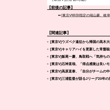
【前後の記事】
[東京V]特別指定の端山豪、岐
【関連記事】
[東京V]ウズベク遠征から帰国の高木
[東京V]キャリアハイを更新した常盤
[東京V]飯尾一慶、鳥取戦へ「気持ち
[東京V]石神直哉、「得点感覚は良い
[東京V]高原直泰、「自分がチームの
[東京V]三浦監督が語るJリーグ20年