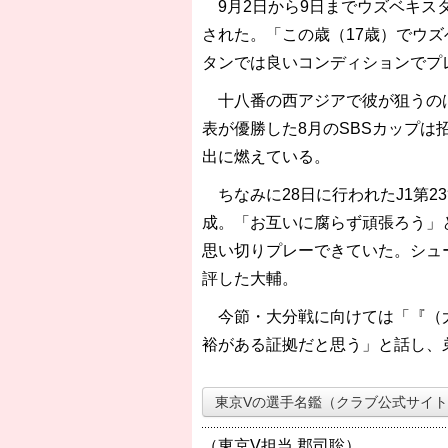
9月2日から9日までウズベキスタ
された。「この歳（17歳）でウ
タンでは良いコンディションでプ
十八番の西アジアで彼が狙うのは
表が優勝した8月のSBSカップ
出に燃えている。
ちなみに28日に行われたJ1第2
成。「お互いに腐らず頑張ろう」
思い切りプレーできていた。シュ
評した大輔。
今節・大分戦に向けては「『（大
裕がある証拠だと思う」と話し、
東京Vの選手名鑑（クラブ公式サイ
（東京V担当 郡司聡）