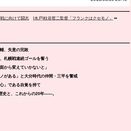
阜戦に向けて闘志
[水戸]柱谷哲二監督「フランクはクセモノ」
大輔、失意の完敗
聡、札幌戦連続ゴールを誓う
の面から変えていかないと」
モノがある」と大分時代の仲間・三平を警戒
中心」である自覚を持て
の歴史と、これからの20年――。