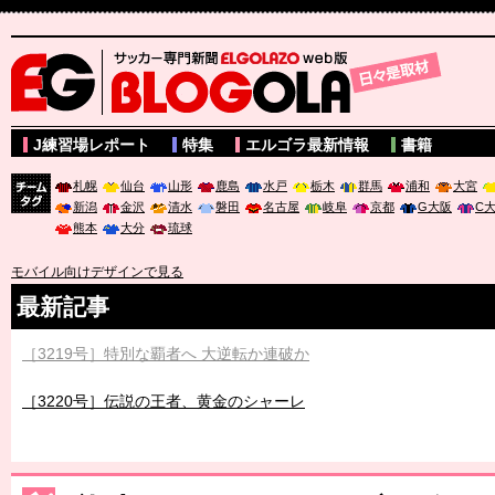
サッカー専門新聞ELGOLAZO web版 BLOGOLA
J練習場レポート
特集
エルゴラ最新情報
書籍
札幌
仙台
山形
鹿島
水戸
栃木
群馬
浦和
大宮
新潟
金沢
清水
磐田
名古屋
岐阜
京都
G大阪
C
チーム
熊本
大分
琉球
タグ
モバイル向けデザインで見る
最新記事
［3219号］特別な覇者へ 大逆転か連破か
［3220号］伝説の王者、黄金のシャーレ
［3230号］世界一への夢は終わらない