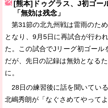
[熊本]ドゥグラス、J初ゴー
［3223号］一丸。日本出陣
「無効は残念」
［3222号］史上最大のW杯開幕 注目は「個」
第31節の北九州戦は雷雨のため
長谷川 アーリアジャスールさんがシンポジウム「気候変動から命を
となり、9月5日に再試合が行わ
た。この試合でJリーグ初ゴール
だが、先日の記録は無効となるた
に。
28日の練習後に話を聞いてい
北嶋秀朗が「なぐさめてやって