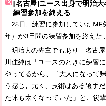
[名古屋]ユース出身で明治大
［3223号］一丸。日本出陣
練習参加を終える
［3222号］史上最大のW杯開幕 注目は「個」
28日、練習に参加していたMF
年）が3日間の練習参加を終えた
明治大の先輩でもあり、名古屋の
川佳純は「ユースのときに練習
やってるから、『大人になって
う感じ。元々、技術はある選手だ
た体も太くなっていた」と、後輩