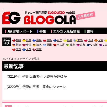
サッカー専門新聞ELGOLAZO web版 BLOGOLA
J練習場レポート
特集
エルゴラ最新情報
書籍
札幌
仙台
山形
鹿島
水戸
栃木
群馬
浦和
大宮
新潟
金沢
清水
磐田
名古屋
岐阜
京都
G大阪
C
チーム
熊本
大分
琉球
タグ
モバイル向けデザインで見る
最新記事
［3219号］特別な覇者へ 大逆転か連破か
［3220号］伝説の王者、黄金のシャーレ
［3230号］世界一への夢は終わらない