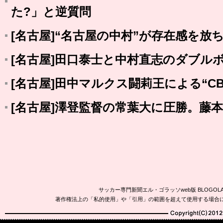
た?」と逆質問
[名古屋]“名古屋の中村”が存在感を放
[名古屋]田口泰士と中村直志のダブル
[名古屋]田中マルクス闘莉王による“C
[名古屋]澤登監督の常葉大に圧勝。藤
サッカー専門新聞エル・ゴラッソweb版 BLOG
著作権法上の「私的使用」や「引用」の範囲を超えて使用する場合
Copyright(C)2010-20