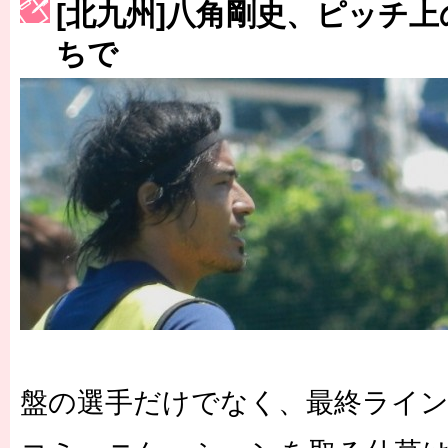
[北九州]八角剛史、ピッチ
［3223号］一丸。日本出陣
ちで
［3222号］史上最大のW杯開幕 注目は「個」
長谷川 アーリアジャスールさんがシンポジウム「気候変動から命を
盤の選手だけでなく、最終ライ