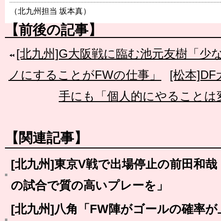
（北九州担当 坂本真）
【前後の記事】
[北九州]G大阪戦に臨む池元友樹「少
ノにすることがFWの仕事」
[松本]
手にも「個人的にやることは
【関連記事】
[北九州]東京V戦で出場停止の前田和
の試合で質の高いプレーを」
[北九州]八角「FW陣がゴールの確率