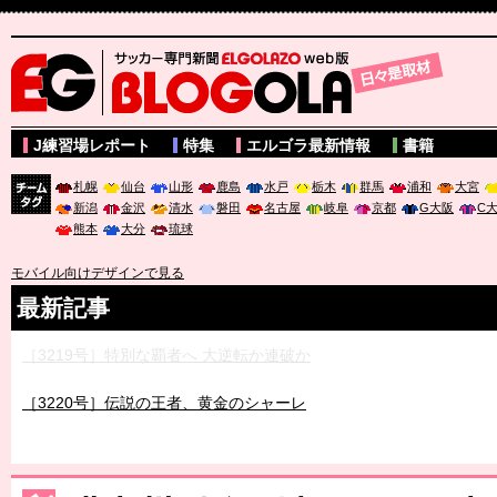
サッカー専門新聞ELGOLAZO web版 BLOGOLA
J練習場レポート
特集
エルゴラ最新情報
書籍
札幌
仙台
山形
鹿島
水戸
栃木
群馬
浦和
大宮
新潟
金沢
清水
磐田
名古屋
岐阜
京都
G大阪
C
チーム
熊本
大分
琉球
タグ
モバイル向けデザインで見る
最新記事
［3219号］特別な覇者へ 大逆転か連破か
［3220号］伝説の王者、黄金のシャーレ
［3230号］世界一への夢は終わらない