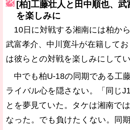
[柏]工藤壮人と田中順也、
［3222号］史上最大のW杯開幕 注目は「個」
を楽しみに
長谷川 アーリアジャスールさんがシンポジウム「気候変動から命を
10日に対戦する湘南には柏か
武富孝介、中川寛斗が在籍してお
は彼らとの対戦を楽しみにして
中でも柏U-18の同期である工
ライバル心を隠さない。「同じJ
とを夢見ていた。タケは湘南で
なった。でも負けたくない。同