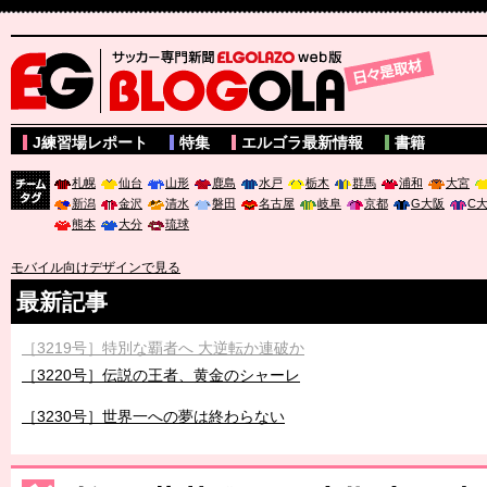
サッカー専門新聞ELGOLAZO web版 BLOGOLA
J練習場レポート
特集
エルゴラ最新情報
書籍
札幌
仙台
山形
鹿島
水戸
栃木
群馬
浦和
大宮
新潟
金沢
清水
磐田
名古屋
岐阜
京都
G大阪
C
チーム
熊本
大分
琉球
タグ
モバイル向けデザインで見る
最新記事
［3219号］特別な覇者へ 大逆転か連破か
［3220号］伝説の王者、黄金のシャーレ
［3230号］世界一への夢は終わらない
［3223号］一丸。日本出陣