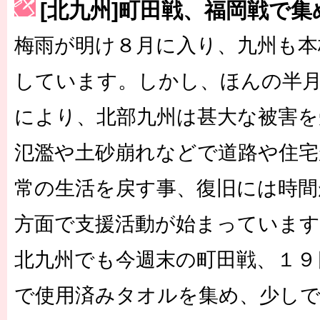
[北九州]町田戦、福岡戦で集
［3223号］一丸。日本出陣
梅雨が明け８月に入り、九州も本
［3222号］史上最大のW杯開幕 注目は「個」
長谷川 アーリアジャスールさんがシンポジウム「気候変動から命を
しています。しかし、ほんの半月
により、北部九州は甚大な被害を
氾濫や土砂崩れなどで道路や住宅
常の生活を戻す事、復旧には時間
方面で支援活動が始まっていま
北九州でも今週末の町田戦、１９
で使用済みタオルを集め、少し