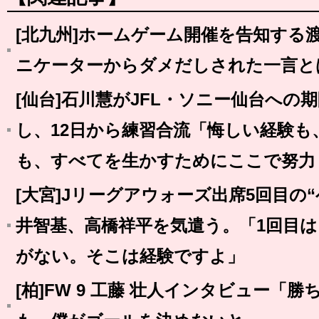
[北九州]ホームゲーム開催を告知する
ニケーターからダメだしされた一言と
[仙台]石川慧がJFL・ソニー仙台への
し、12日から練習合流「悔しい経験
も、すべてを生かすためにここで努力
[大宮]Jリーグアウォーズ出席5回目の
井智基、高橋祥平を気遣う。「1回目
がない。そこは経験ですよ」
[柏]FW 9 工藤 壮人インタビュー「