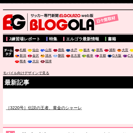
サッカー専門新聞ELGOLAZO web版 BLOGOLA
J練習場レポート
特集
エルゴラ最新情報
書籍
札幌
仙台
山形
鹿島
水戸
栃木
群馬
浦和
大宮
新潟
金沢
清水
磐田
名古屋
岐阜
京都
G大阪
C
チーム
熊本
大分
琉球
タグ
モバイル向けデザインで見る
最新記事
［3219号］特別な覇者へ 大逆転か連破か
［3220号］伝説の王者、黄金のシャーレ
［3230号］世界一への夢は終わらない