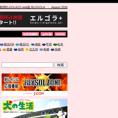
ELGOLAZO web版 BLOGOLA
- August 2026
定期購読
DL版
RSS
横浜FM
横浜FC
湘南
甲府
松本
島
愛媛
福岡
北九州
鳥栖
長崎
」に登壇