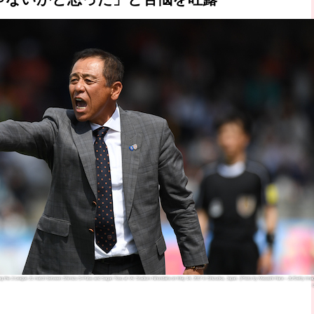
 the J.League J1 match between Shimizu S-Pulse and Sagan Tosu at IAI Stadium Nihondaira on May 14, 2017 in Shizuoka, Japan. (Photo by Masashi Hara – JL/Getty Imag