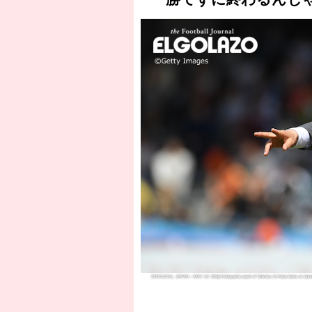
SHIZUOKA, JAPAN – MAY 14: Shinji Kobayashi,coach of Shimizu S-Pulse looks on during