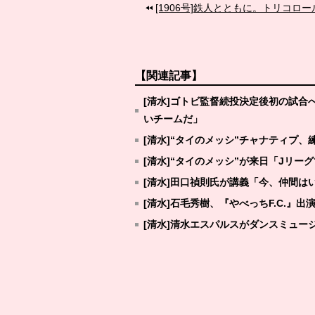
[1906号]鉄人とともに。トリコロ
【関連記事】
[清水]ゴトビ監督続投決定後初の試
いチームだ」
[清水]“タイのメッシ”チャナティプ、
[清水]“タイのメッシ”が来日「Jリ
[清水]田口禎則氏が講義「今、仲間は
[清水]石毛秀樹、『やべっちF.C.』出
[清水]清水エスパルスがダンスミュー