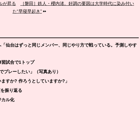
ールが昇る
［磐田］鉄人・櫻内渚。好調の要因は大学時代に染み付い
た“早寝早起き”
合へ「仙台はずっと同じメンバー、同じやり方で戦っている。予測しやす
練習試合で1トップ
ーグでプレーしたい」（写真あり）
いますか? 作ろうとしていますか?」
演を振り返る
ジカル化