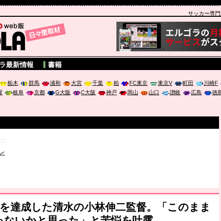
サッカー専門新聞
A
ラ最新情報
書籍
栃木
群馬
浦和
大宮
千葉
柏
FC東京
東京V
町田
川崎F
屋
岐阜
京都
G大阪
C大阪
神戸
岡山
山口
讃岐
広島
徳
破か
レ
は「個」
ポジウム「気候変動から命を守る ～エネルギー危機時代の猛暑対策～
挙を達成した清水の小林伸二監督。「このまま
ゃないかと思った」と苦悩を吐露