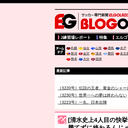
サッカー専門新聞ELGOLAZO web版 BLOGOL
J練習場レポート
特集
エルゴ
札幌
仙台
山形
鹿島
水戸
新潟
金沢
清水
磐田
名古
チーム
熊本
大分
琉球
タグ
最新記事
［3219号］特別な覇者へ 大逆転か連
［3220号］伝説の王者、黄金のシャー
［3230号］世界一への夢は終わらない
［3223号］一丸。日本出陣
［3222号］史上最大のW杯開幕 注目
長谷川 アーリアジャスールさんがシン
[清水史上4人目の快
勝てずに終わるんじ