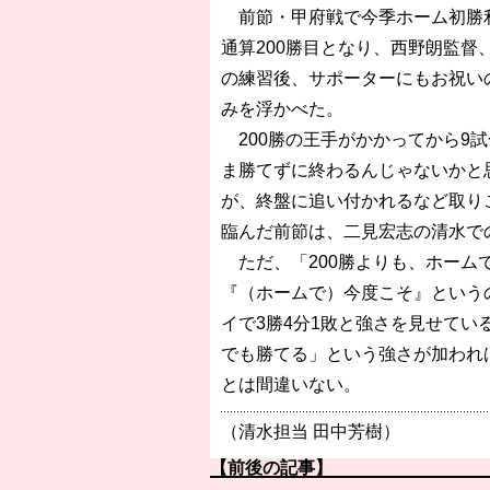
前節・甲府戦で今季ホーム初勝利
通算200勝目となり、西野朗監督
の練習後、サポーターにもお祝い
みを浮かべた。
200勝の王手がかかってから9
ま勝てずに終わるんじゃないかと
が、終盤に追い付かれるなど取り
臨んだ前節は、二見宏志の清水で
ただ、「200勝よりも、ホーム
『（ホームで）今度こそ』という
イで3勝4分1敗と強さを見せて
でも勝てる」という強さが加われ
とは間違いない。
（清水担当 田中芳樹）
【前後の記事】