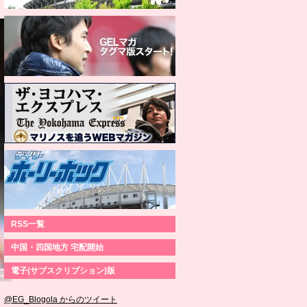
RSS一覧
中国・四国地方 宅配開始
電子(サブスクリプション)版
es for
DAZN)
@EG_Blogola からのツイート