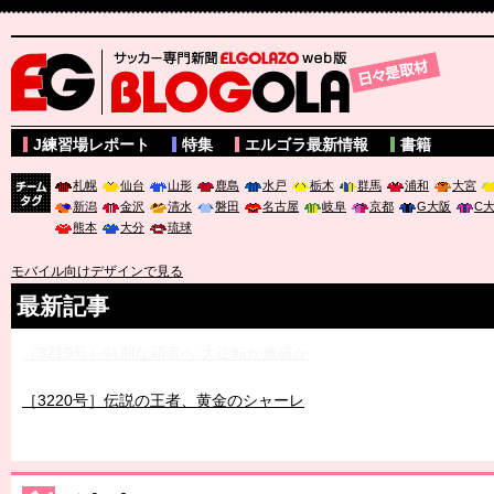
サッカー専門新聞ELGOLAZO web版 BLOGOLA
J練習場レポート
特集
エルゴラ最新情報
書籍
札幌
仙台
山形
鹿島
水戸
栃木
群馬
浦和
大宮
新潟
金沢
清水
磐田
名古屋
岐阜
京都
G大阪
C
チーム
熊本
大分
琉球
タグ
モバイル向けデザインで見る
最新記事
［3219号］特別な覇者へ 大逆転か連破か
［3220号］伝説の王者、黄金のシャーレ
［3230号］世界一への夢は終わらない