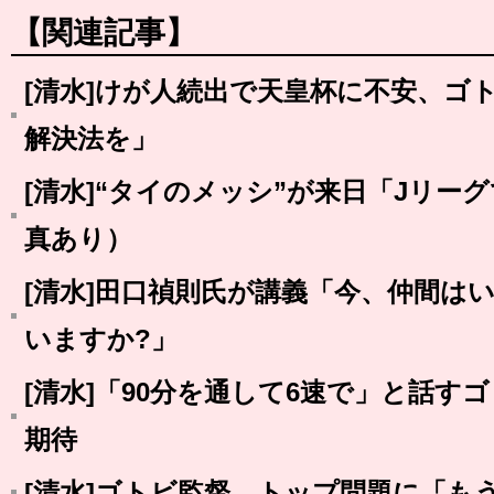
【関連記事】
[清水]けが人続出で天皇杯に不安、ゴ
解決法を」
[清水]“タイのメッシ”が来日「Jリー
真あり）
[清水]田口禎則氏が講義「今、仲間は
いますか?」
[清水]「90分を通して6速で」と話す
期待
[清水]ゴトビ監督、トップ問題に「も