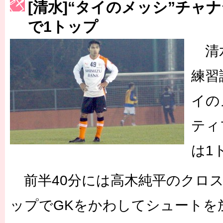
[清水]“タイのメッシ”チャ
［3223号］一丸。日本出陣
で1トップ
［3222号］史上最大のW杯開幕 注目は「個」
清水
長谷川 アーリアジャスールさんがシンポジウム「気候変動から命を
練習
イの
ティ
は1
前半40分には高木純平のクロ
ップでGKをかわしてシュートを