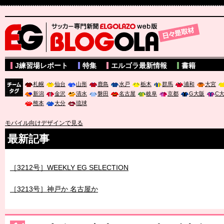
サッカー専門新聞ELGOLAZO web版 BLOGOLA
J練習場レポート
特集
エルゴラ最新情報
書籍
札幌
仙台
山形
鹿島
水戸
栃木
群馬
浦和
大宮
新潟
金沢
清水
磐田
名古屋
岐阜
京都
G大阪
C
チーム
熊本
大分
琉球
タグ
モバイル向けデザインで見る
最新記事
［3212号］WEEKLY EG SELECTION
［3213号］神戸か 名古屋か