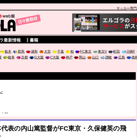
サッカー専門新聞
A
ラ最新情報
書籍
栃木
群馬
浦和
大宮
千葉
柏
FC東京
東京V
町田
川崎F
屋
岐阜
京都
G大阪
C大阪
神戸
岡山
山口
讃岐
広島
徳
破か
レ
は「個」
ポジウム「気候変動から命を守る ～エネルギー危機時代の猛暑対策～
日本代表の内山篤監督がFC東京・久保健英の飛
及