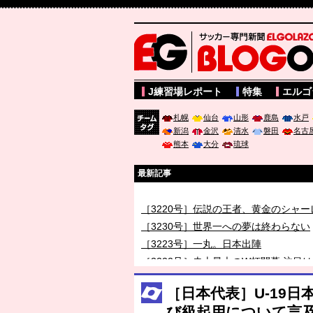
サッカー専門新聞ELGOLAZO web版 BLOGOL
J練習場レポート
特集
エルゴ
札幌
仙台
山形
鹿島
水戸
新潟
金沢
清水
磐田
名古
チーム
熊本
大分
琉球
タグ
最新記事
［3219号］特別な覇者へ 大逆転か連
［3220号］伝説の王者、黄金のシャー
［3230号］世界一への夢は終わらない
［3223号］一丸。日本出陣
［3222号］史上最大のW杯開幕 注目
長谷川 アーリアジャスールさんがシン
［日本代表］U-19
び級起用について言