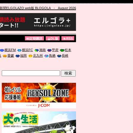
ELGOLAZO web版 BLOGOLA
- August 2026
定期購読
DL版
RSS
横浜FM
横浜FC
湘南
甲府
松本
島
愛媛
福岡
北九州
鳥栖
長崎
」に登壇