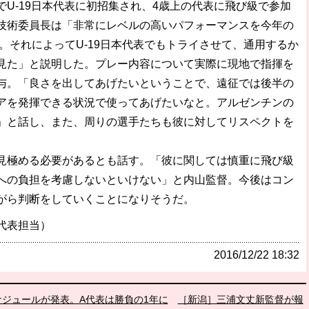
U-19日本代表に初招集され、4歳上の代表に飛び級で参加
技術委員長は「非常にレベルの高いパフォーマンスを今年の
た。それによってU-19日本代表でもトライさせて、通用するか
見た」と説明した。プレー内容について実際に現地で指揮を
与。「良さを出してあげたいということで、遠征では後半の
アを発揮できる状況で使ってあげたいなと。アルゼンチンの
」と話し、また、周りの選手たちも彼に対してリスペクトを
極める必要があるとも話す。「彼に関しては慎重に飛び級
への負担を考慮しないといけない」と内山監督。今後はコン
がら判断をしていくことになりそうだ。
代表担当）
2016/12/22 18:32
ケジュールが発表。A代表は勝負の1年に
［新潟］三浦文丈新監督が報