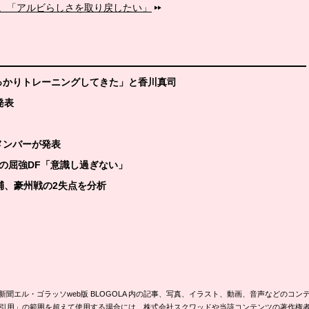
。「アルビらしさを取り戻したい」
っかりトレーニングしてきた」と香川真司
発表
メンバーが発表
国の屈強DF「意識し過ぎない」
輔、豪州戦の2失点を分析
新聞エル・ゴラッソweb版 BLOGOLA 内の記事、写真、イラスト、動画、音声などのコン
引用」の範囲を超えて使用する場合には、株式会社スクワッドや当該コンテンツの著作権