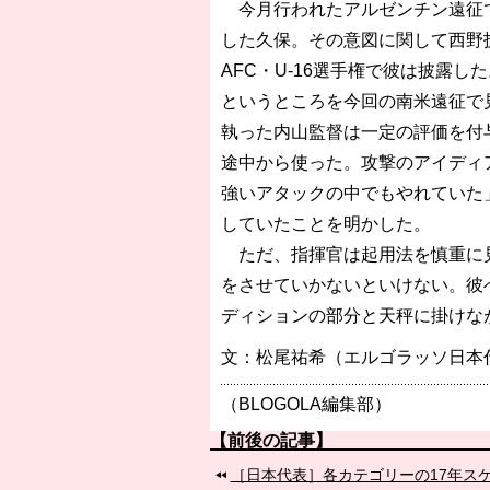
今月行われたアルゼンチン遠征で
した久保。その意図に関して西野
AFC・U-16選手権で彼は披露し
というところを今回の南米遠征で
執った内山監督は一定の評価を付
途中から使った。攻撃のアイディ
強いアタックの中でもやれていた
していたことを明かした。
ただ、指揮官は起用法を慎重に見
をさせていかないといけない。彼
ディションの部分と天秤に掛けな
文：松尾祐希（エルゴラッソ日本
（BLOGOLA編集部）
【前後の記事】
［日本代表］各カテゴリーの17年ス