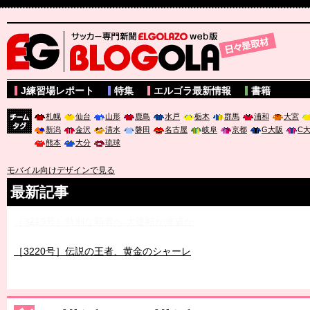
サッカー専門新聞ELGOLAZO web版 BLOGOLA
J練習場レポート
特集
エルゴラ最新情報
書籍
札幌
仙台
山形
鹿島
水戸
栃木
群馬
浦和
大宮
新潟
金沢
清水
磐田
名古屋
岐阜
京都
G大阪
C
チーム
熊本
大分
琉球
タグ
モバイル向けデザインで見る
最新記事
［3219号］特別な覇者へ 大逆転か連破か
［3220号］伝説の王者、黄金のシャーレ
［3230号］世界一への夢は終わらない