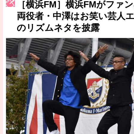
［横浜FM］横浜FMがファ
［3223号］一丸。日本出陣
両役者・中澤はお笑い芸人
［3222号］史上最大のW杯開幕 注目は「個」
のリズムネタを披露
長谷川 アーリアジャスールさんがシンポジウム「気候変動から命を