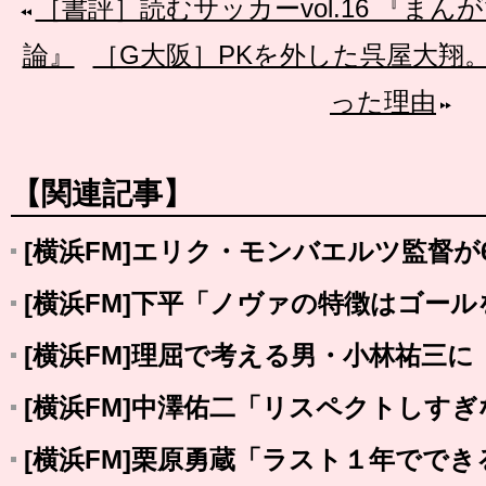
［書評］読むサッカーvol.16 『ま
論』
［G大阪］PKを外した呉屋大翔
った理由
【関連記事】
[横浜FM]エリク・モンバエルツ監督が
[横浜FM]下平「ノヴァの特徴はゴー
[横浜FM]理屈で考える男・小林祐三に
[横浜FM]中澤佑二「リスペクトしす
[横浜FM]栗原勇蔵「ラスト１年でで