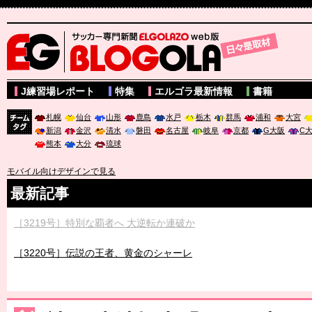
サッカー専門新聞ELGOLAZO web版 BLOGOLA
J練習場レポート
特集
エルゴラ最新情報
書籍
札幌
仙台
山形
鹿島
水戸
栃木
群馬
浦和
大宮
新潟
金沢
清水
磐田
名古屋
岐阜
京都
G大阪
C
チーム
熊本
大分
琉球
タグ
モバイル向けデザインで見る
最新記事
［3219号］特別な覇者へ 大逆転か連破か
［3220号］伝説の王者、黄金のシャーレ
［3230号］世界一への夢は終わらない