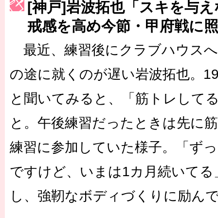
[神戸]岩波拓也「スキを与
［3223号］一丸。日本出陣
戒感を高め今節・甲府戦に
［3222号］史上最大のW杯開幕 注目は「個」
最近、練習後にクラブハウスへ
長谷川 アーリアジャスールさんがシンポジウム「気候変動から命を
の途に就くのが遅い岩波拓也。1
と聞いてみると、「筋トレして
と。午後練習だったときは先に
練習に参加していた様子。「ず
ですけど、いまは1カ月続いてる
し、強靭なボディづくりに励ん