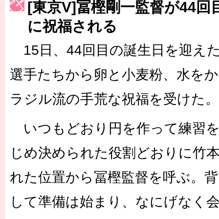
[東京V]冨樫剛一監督が44
［3217号］最高の景色へ出国
に祝福される
［3218号］WEEKLY EG SELECTION
［3219号］特別な覇者へ 大逆転か連破か
15日、44回目の誕生日を迎え
［3220号］伝説の王者、黄金のシャーレ
選手たちから卵と小麦粉、水を
ラジル流の手荒な祝福を受けた。
いつもどおり円を作って練習を
じめ決められた役割どおりに竹本
れた位置から冨樫監督を呼ぶ。背
して準備は始まり、なにげなく