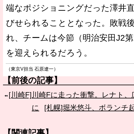
端なポジショニングだった澤井
びせられることとなった。敗戦
れ、チームは今節（明治安田J2第
を迎えられるだろう。
（東京V担当 石原遼一）
【前後の記事】
[川崎F]川崎Fに走った衝撃。レナト
に
[札幌]堀米悠斗、ボランチ
【関連記事】