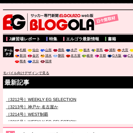
サッカー専門新聞ELGOLAZO web版 BLOGOLA
J練習場レポート
特集
エルゴラ最新情報
書籍
札幌
仙台
山形
鹿島
水戸
栃木
群馬
浦和
大宮
新潟
金沢
清水
磐田
名古屋
岐阜
京都
G大阪
C
チーム
熊本
大分
琉球
タグ
モバイル向けデザインで見る
最新記事
［3212号］WEEKLY EG SELECTION
［3213号］神戸か 名古屋か
［3214号］WEST制覇
［3215号］WEEKLY EG SELECTION
［3216号］行く末占うラストワン