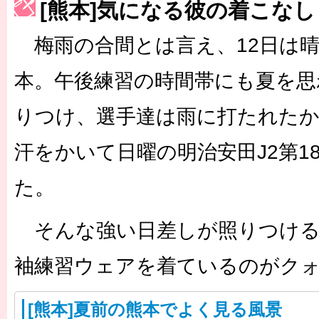
［3214号］WEST制覇
[熊本]気になる彼の着こなし
［3215号］WEEKLY EG SELECTION
梅雨の合間とは言え、12日は
［3216号］行く末占うラストワン
本。午後練習の時間帯にも夏を思
［3217号］最高の景色へ出国
りつけ、選手達は雨に打たれた
［3218号］WEEKLY EG SELECTION
汗をかいて日曜の明治安田J2第1
［3219号］特別な覇者へ 大逆転か連破か
た。
［3220号］伝説の王者、黄金のシャーレ
そんな強い日差しが照りつける
袖練習ウェアを着ているのがク
[熊本]夏前の熊本でよく見る風景