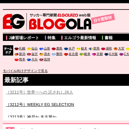
サッカー専門新聞ELGOLAZO web版 BLOGOLA
J練習場レポート
特集
エルゴラ最新情報
書籍
札幌
仙台
山形
鹿島
水戸
栃木
群馬
浦和
大宮
新潟
金沢
清水
磐田
名古屋
岐阜
京都
G大阪
C
チーム
熊本
大分
琉球
タグ
モバイル向けデザインで見る
最新記事
［3211号］世界一への 託されし26人
［3212号］WEEKLY EG SELECTION
［3213号］神戸か 名古屋か