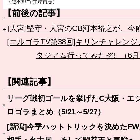
（熊本担当 井芹貴志）
【前後の記事】
[大宮]堅守・大宮のCB河本裕之が、
[エルゴラTV第38回]キリンチャレンジ
タジアム行ってみたぞ!! （6月
【関連記事】
リーグ戦初ゴールを挙げたC大阪・エ
ロゴラまとめ（5/21～5/27）
[新潟]今季ハットトリックを決めたF