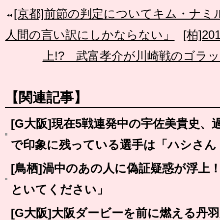
[京都]前節の判定についてキム・ナ
人間の言い訳にしかならない」
[柏]2
上!? 武富孝介が川崎戦のゴラ
【関連記事】
[G大阪]現在5戦連発中の宇佐美貴史、
で印象に残っている選手は「ハシさん
[鳥栖]渦中のあの人に偽証疑惑が浮上
といてください」
[G大阪]大阪ダービーを前に燃える丹