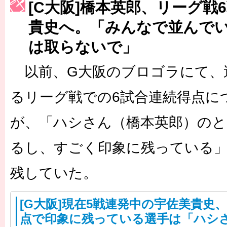
［3214号］WEST制覇
[C大阪]橋本英郎、リーグ戦
［3215号］WEEKLY EG SELECTION
貴史へ。「みんなで並んで
は取らないで」
［3216号］行く末占うラストワン
［3217号］最高の景色へ出国
以前、G大阪のブロゴラにて、
［3218号］WEEKLY EG SELECTION
るリーグ戦での6試合連続得点に
［3219号］特別な覇者へ 大逆転か連破か
が、「ハシさん（橋本英郎）の
［3220号］伝説の王者、黄金のシャーレ
るし、すごく印象に残っている
残していた。
[G大阪]現在5戦連発中の宇佐美貴史
点で印象に残っている選手は「ハシ