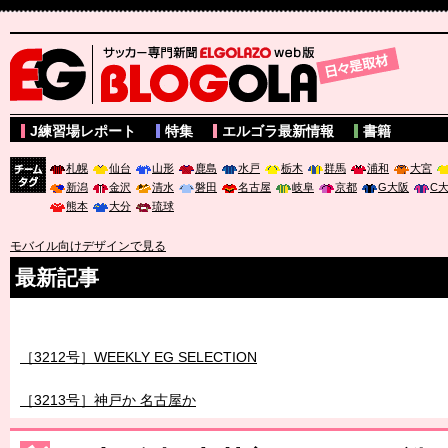
サッカー専門新聞ELGOLAZO web版 BLOGOLA
J練習場レポート
特集
エルゴラ最新情報
書籍
札幌
仙台
山形
鹿島
水戸
栃木
群馬
浦和
大宮
新潟
金沢
清水
磐田
名古屋
岐阜
京都
G大阪
C
チーム
熊本
大分
琉球
タグ
モバイル向けデザインで見る
最新記事
［3211号］世界一への 託されし26人
［3212号］WEEKLY EG SELECTION
［3213号］神戸か 名古屋か