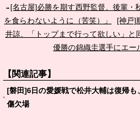
[名古屋]必勝を期す西野監督、後輩・
を食らわないように（苦笑）」
[神戸
井諒、「トップまで行って欲しい」と
優勝の錦織圭選手にエー
【関連記事】
[磐田]6日の愛媛戦で松井大輔は復帰
傷欠場