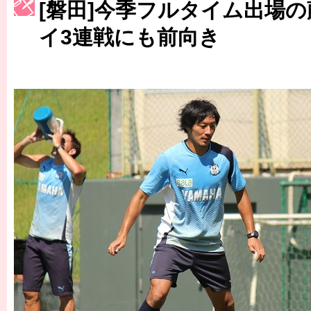
[磐田]今季フルタイム出場
［3223号］一丸。日本出陣
イ3連戦にも前向き
［3222号］史上最大のW杯開幕 注目は「個」
長谷川 アーリアジャスールさんがシンポジウム「気候変動から命を