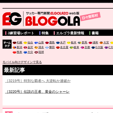
サッカー専門新聞ELGOLAZO web版 BLOGOLA
J練習場レポート
特集
エルゴラ最新情報
書籍
札幌
仙台
山形
鹿島
水戸
栃木
群馬
浦和
大宮
新潟
金沢
清水
磐田
名古屋
岐阜
京都
G大阪
C
チーム
熊本
大分
琉球
タグ
モバイル向けデザインで見る
最新記事
［3219号］特別な覇者へ 大逆転か連破か
［3220号］伝説の王者、黄金のシャーレ
［3230号］世界一への夢は終わらない