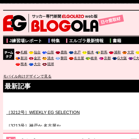
サッカー専門新聞ELGOLAZO web版 BLOGOLA
J練習場レポート
特集
エルゴラ最新情報
書籍
札幌
仙台
山形
鹿島
水戸
栃木
群馬
浦和
大宮
新潟
金沢
清水
磐田
名古屋
岐阜
京都
G大阪
C
チーム
熊本
大分
琉球
タグ
モバイル向けデザインで見る
最新記事
［3211号］世界一への 託されし26人
［3212号］WEEKLY EG SELECTION
［3213号］神戸か 名古屋か