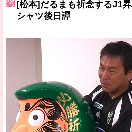
［3214号］WEST制覇
[松本]だるまも祈念するJ1
［3215号］WEEKLY EG SELECTION
シャツ後日譚
［3216号］行く末占うラストワン
［3217号］最高の景色へ出国
［3218号］WEEKLY EG SELECTION
［3219号］特別な覇者へ 大逆転か連破か
［3220号］伝説の王者、黄金のシャーレ