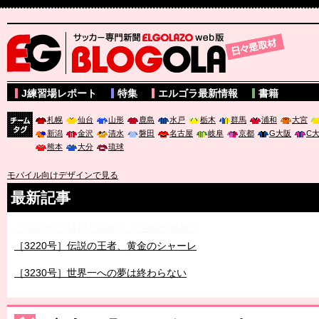
サッカー専門新聞ELGOLAZO web版 BLOGOLA
J練習場レポート
特集
エルゴラ最新情報
書籍
札幌
仙台
山形
鹿島
水戸
栃木
群馬
浦和
大宮
新潟
金沢
清水
磐田
名古屋
岐阜
京都
G大阪
C
チーム
熊本
大分
琉球
タグ
モバイル向けデザインで見る
最新記事
［3219号］特別な覇者へ 大逆転か連破か
［3220号］伝説の王者、黄金のシャーレ
［3230号］世界一への夢は終わらない
［3223号］一丸。日本出陣