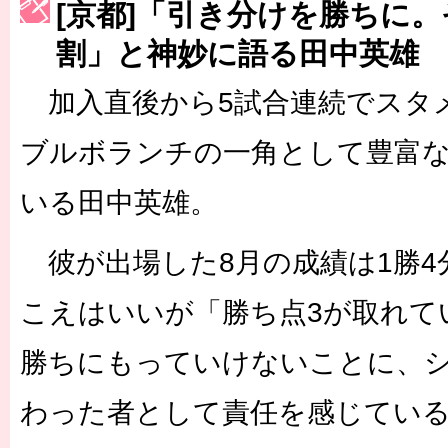
[京都]「引き分けを勝ちに
［3222号］史上最大のW杯開幕 注目は「個」
割」と神妙に語る田中英雄
長谷川 アーリアジャスールさんがシンポジウム「気候変動から命を
加入直後から5試合連続でスタ
ブルボランチの一角として豊富
いる田中英雄。
彼が出場した8月の成績は1勝4
こえはいいが「勝ち点3が取れて
勝ちにもっていけないことに、
わった者として責任を感じてい