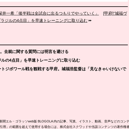
る深井一希「後半戦は全試合に出るつもりでやっていく」
[甲府]“城福ヴ
ブラジルの4点目」を早速トレーニングに取り込む
朗。去就に関する質問には明言を避ける
ラジルの4点目」を早速トレーニングに取り込む
コートジボワール戦を観戦する甲府。城福浩監督は「見なきゃいけないで
新聞エル・ゴラッソweb版 BLOGOLA 内の記事、写真、イラスト、動画、音声などのコン
引用」の範囲を超えて使用する場合には、株式会社スクワッドや当該コンテンツの著作権