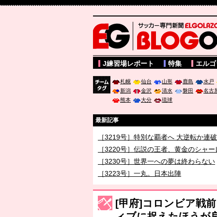
サッカー専門新聞ELGOLAZO web版 BLOGOL
J練習場レポート
特集
エルゴ
札幌
仙台
山形
鹿島
水戸
新潟
金沢
清水
磐田
名古
チーム
熊本
大分
琉球
タグ
最新記事
［3219号］特別な覇者へ 大逆転か連
［3220号］伝説の王者、黄金のシャー
［3230号］世界一への夢は終わらない
［3223号］一丸。日本出陣
［3222号］史上最大のW杯開幕 注目
[甲府]コロンビア戦
ィブに捉えたほうが