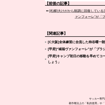
【前後の記事】
[札幌]大けがから順調に回復してい
ァンフォーレ”が「
【関連記事】
[C大阪]全体練習に合流した柿谷曜一
[甲府]“城福ヴァンフォーレ”が「ブ
[甲府]キャンプ初日の移動を早めて
しょう」
サッカー専門
著作権法上の「私的使用」や「