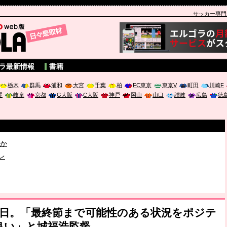
サッカー専門新聞
A
ラ最新情報
書籍
栃木
群馬
浦和
大宮
千葉
柏
FC東京
東京V
町田
川崎F
屋
岐阜
京都
G大阪
C大阪
神戸
岡山
山口
讃岐
広島
徳
破か
レ
は「個」
前日。「最終節まで可能性のある状況をポジテ
良い」と城福浩監督