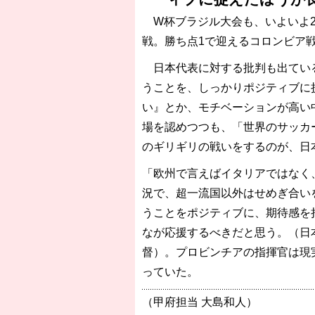
W杯ブラジル大会も、いよいよ2
戦。勝ち点1で迎えるコロンビア
日本代表に対する批判も出ている
うことを、しっかりポジティブに
い』とか、モチベーションが高い
場を認めつつも、「世界のサッカ
のギリギリの戦いをするのが、日
「欧州で言えばイタリアではなく
況で、超一流国以外はせめぎ合い
うことをポジティブに、期待感を
なが応援するべきだと思う。（日
督）。プロビンチアの指揮官は現
っていた。
（甲府担当 大島和人）