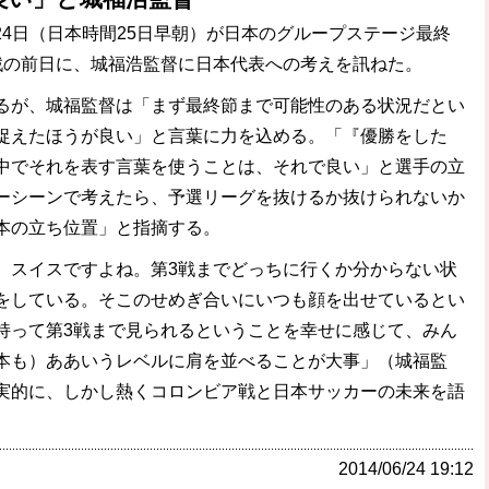
4日（日本時間25日早朝）が日本のグループステージ最終
戦の前日に、城福浩監督に日本代表への考えを訊ねた。
が、城福監督は「まず最終節まで可能性のある状況だとい
捉えたほうが良い」と言葉に力を込める。「『優勝をした
中でそれを表す言葉を使うことは、それで良い」と選手の立
ーシーンで考えたら、予選リーグを抜けるか抜けられないか
本の立ち位置」と指摘する。
、スイスですよね。第3戦までどっちに行くか分からない状
をしている。そこのせめぎ合いにいつも顔を出せているとい
持って第3戦まで見られるということを幸せに感じて、みん
本も）ああいうレベルに肩を並べることが大事」（城福監
実的に、しかし熱くコロンビア戦と日本サッカーの未来を語
2014/06/24 19:12