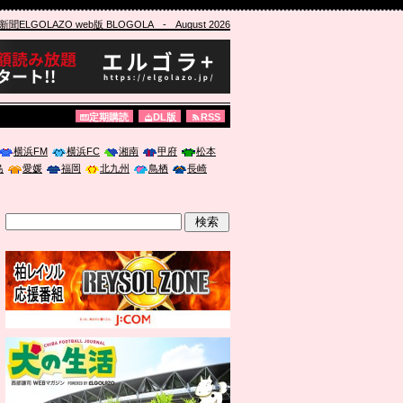
ELGOLAZO web版 BLOGOLA
- August 2026
定期購読
DL版
RSS
横浜FM
横浜FC
湘南
甲府
松本
島
愛媛
福岡
北九州
鳥栖
長崎