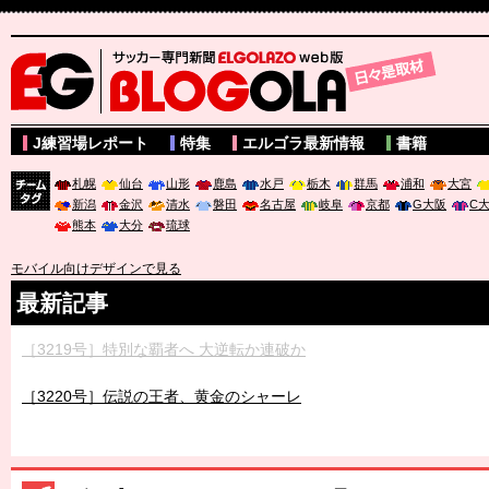
サッカー専門新聞ELGOLAZO web版 BLOGOLA
J練習場レポート
特集
エルゴラ最新情報
書籍
札幌
仙台
山形
鹿島
水戸
栃木
群馬
浦和
大宮
新潟
金沢
清水
磐田
名古屋
岐阜
京都
G大阪
C
チーム
熊本
大分
琉球
タグ
モバイル向けデザインで見る
最新記事
［3219号］特別な覇者へ 大逆転か連破か
［3220号］伝説の王者、黄金のシャーレ
［3230号］世界一への夢は終わらない