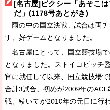
[名古屋]ピクシー「あそこ
［3223号］一丸。日本出陣
だ」(1178号あとがき)
［3222号］史上最大のW杯開幕 注目は「個」
雨の中の国立決戦。試合は両チ
長谷川 アーリアジャスールさんがシンポジウム「気候変動から命を
す、好ゲームとなりました。
名古屋にとって、国立競技場で
となりました。ストイコビッチ監督
官に就任して以来、国立競技場で
合計3試合。初めが2009年のAC
戦、続いてが2010年の元日に行