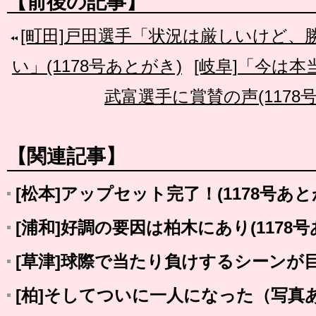
【前後の記事】
[町田]戸田選手「状況は厳しいけど
い」(1178号あとがき)
[岐阜]「今は
武富選手に賞賛の声(1178
【関連記事】
[松本]アップセット完了！(1178号あと
[浦和]好調の要因は柏木にあり(1178号
[草津]球際で当たり負けするシーンが目立
[柏]そしてついに一人になった（写真あり