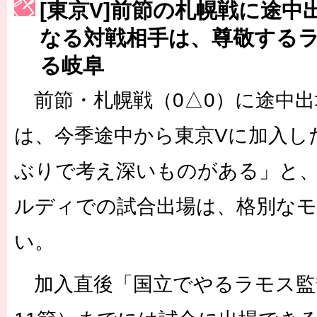
[東京V]前節の札幌戦に途中
［3222号］史上最大のW杯開幕 注目は「個」
なる対戦相手は、尊敬する
長谷川 アーリアジャスールさんがシンポジウム「気候変動から命を
る岐阜
前節・札幌戦（0△0）に途中出
は、今季途中から東京Vに加入し
ぶりで考え深いものがある」と
ルディでの試合出場は、格別な
い。
加入直後「国立でやるラモス監