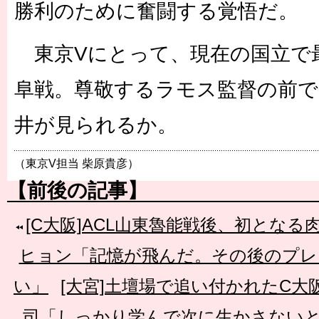
勝利のために奮闘する覚悟だ。
東京Vにとって、現在の国立で
阜戦。尊敬するラモス監督の前で
井が見られるか。
（東京V担当 柴原貴彦）
【前後の記事】
[C大阪]ACL山東魯能戦後、初とな
ヒョン「記憶が飛んだ。その後のプレ
い」
[大宮]土壇場で追い付かれたC
司「しっかり学んで次に生かさない