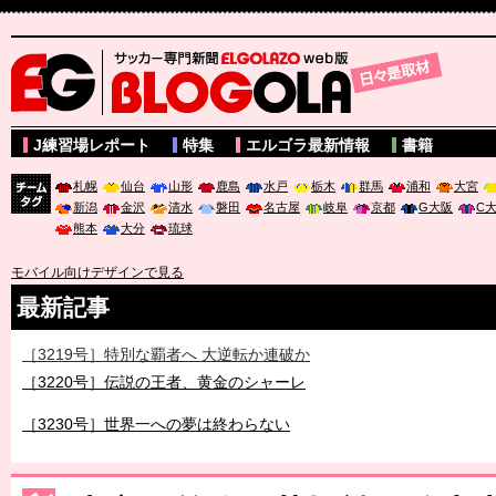
サッカー専門新聞ELGOLAZO web版 BLOGOLA
J練習場レポート
特集
エルゴラ最新情報
書籍
札幌
仙台
山形
鹿島
水戸
栃木
群馬
浦和
大宮
新潟
金沢
清水
磐田
名古屋
岐阜
京都
G大阪
C
チーム
熊本
大分
琉球
タグ
モバイル向けデザインで見る
最新記事
［3219号］特別な覇者へ 大逆転か連破か
［3220号］伝説の王者、黄金のシャーレ
［3230号］世界一への夢は終わらない
［3223号］一丸。日本出陣