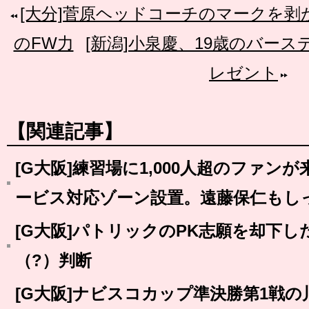
[大分]菅原ヘッドコーチのマークを
のFW力
[新潟]小泉慶、19歳のバー
レゼント
【関連記事】
[G大阪]練習場に1,000人超のファ
ービス対応ゾーン設置。遠藤保仁もし
[G大阪]パトリックのPK志願を却下
（?）判断
[G大阪]ナビスコカップ準決勝第1戦