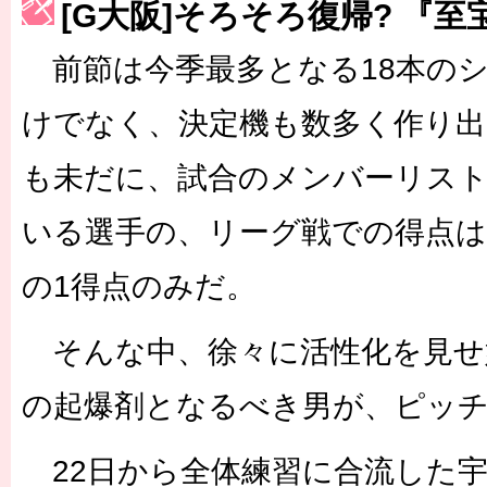
[G大阪]そろそろ復帰? 『
［3223号］一丸。日本出陣
前節は今季最多となる18本の
［3222号］史上最大のW杯開幕 注目は「個」
けでなく、決定機も数多く作り出
も未だに、試合のメンバーリスト
いる選手の、リーグ戦での得点は
の1得点のみだ。
そんな中、徐々に活性化を見せ
の起爆剤となるべき男が、ピッ
22日から全体練習に合流した宇