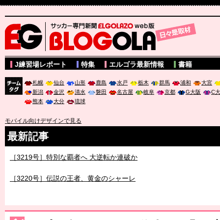
サッカー専門新聞ELGOLAZO web版 BLOGOLA
J練習場レポート
特集
エルゴラ最新情報
書籍
札幌
仙台
山形
鹿島
水戸
栃木
群馬
浦和
大宮
新潟
金沢
清水
磐田
名古屋
岐阜
京都
G大阪
C
チーム
熊本
大分
琉球
タグ
モバイル向けデザインで見る
最新記事
［3219号］特別な覇者へ 大逆転か連破か
［3220号］伝説の王者、黄金のシャーレ
［3230号］世界一への夢は終わらない