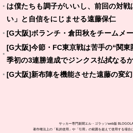
は僕たちも調子がいいし、前回の対戦
い」と自信をにじませる遠藤保仁
[G大阪]ボランチ・倉田秋をチームメ
[G大阪]今節・FC東京戦は苦手の“関
季初の3連勝達成でジンクス払拭なる
[G大阪]新布陣を機能させた遠藤の変
サッカー専門新聞エル・ゴラッソweb版 BLOG
著作権法上の「私的使用」や「引用」の範囲を超えて使用する場合