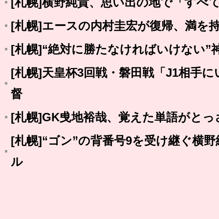
[札幌]横野純貴、思い出の地で「すべ
[札幌]エースの内村圭宏が復帰、満を
[札幌]“絶対に勝たなければいけない
[札幌]天皇杯3回戦・磐田戦「J1相手
督
[札幌]GK曵地裕哉、覚えた単語がと
[札幌]“ゴン”の背番号9を受け継ぐ横
ル