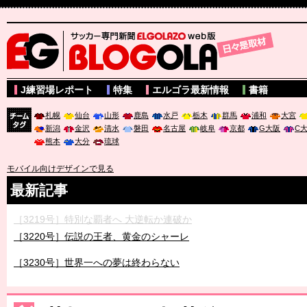
サッカー専門新聞ELGOLAZO web版 BLOGOLA
J練習場レポート
特集
エルゴラ最新情報
書籍
札幌
仙台
山形
鹿島
水戸
栃木
群馬
浦和
大宮
新潟
金沢
清水
磐田
名古屋
岐阜
京都
G大阪
C
チーム
熊本
大分
琉球
タグ
モバイル向けデザインで見る
最新記事
［3219号］特別な覇者へ 大逆転か連破か
［3220号］伝説の王者、黄金のシャーレ
［3230号］世界一への夢は終わらない
［3223号］一丸。日本出陣