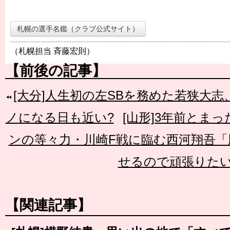
札幌の選手名鑑（クラブ公式サイト）
（札幌担当 斉藤宏則）
【前後の記事】
[大分]人生初の左SBを務めた若狭大
ノになる日も近い?
[山形]3年前とま
ンの等々力・川崎F戦に臨む西河翔吾「
せるので頑張りた
【関連記事】