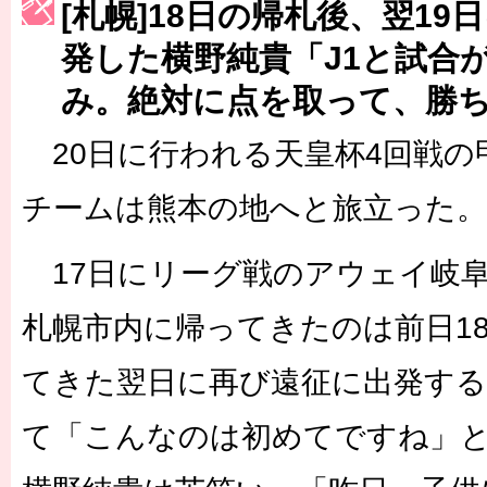
[札幌]18日の帰札後、翌1
［3222号］史上最大のW杯開幕 注目は「個」
発した横野純貴「J1と試合
長谷川 アーリアジャスールさんがシンポジウム「気候変動から命を
み。絶対に点を取って、勝
20日に行われる天皇杯4回戦の
チームは熊本の地へと旅立った。
17日にリーグ戦のアウェイ岐
札幌市内に帰ってきたのは前日1
てきた翌日に再び遠征に出発す
て「こんなのは初めてですね」